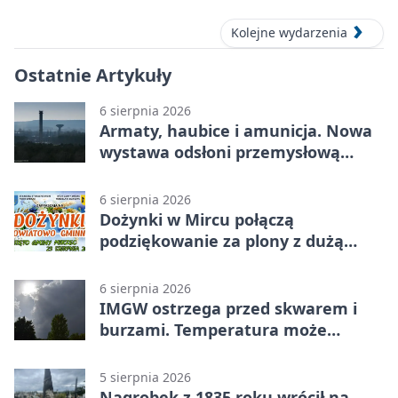
Kolejne wydarzenia
Ostatnie Artykuły
6 sierpnia 2026
Armaty, haubice i amunicja. Nowa
wystawa odsłoni przemysłową
potęgę Starachowic
6 sierpnia 2026
Dożynki w Mircu połączą
podziękowanie za plony z dużą
sceną
6 sierpnia 2026
IMGW ostrzega przed skwarem i
burzami. Temperatura może
sięgnąć 38 stopni
5 sierpnia 2026
Nagrobek z 1835 roku wrócił na