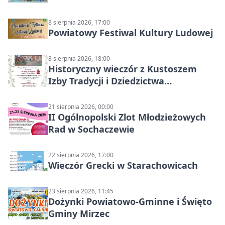
Starachowicach
8 sierpnia 2026, 17:00
Powiatowy Festiwal Kultury Ludowej
8 sierpnia 2026, 18:00
Historyczny wieczór z Kustoszem
Izby Tradycji i Dziedzictwa
Kulturowego oraz dr Krzysztofem
Gęburą
21 sierpnia 2026, 00:00
II Ogólnopolski Zlot Młodzieżowych
Rad w Sochaczewie
22 sierpnia 2026, 17:00
Wieczór Grecki w Starachowicach
23 sierpnia 2026, 11:45
Dożynki Powiatowo-Gminne i Święto
Gminy Mirzec