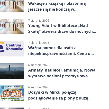
Wakacje z książką i plasteliną
jeszcze się nie kończą w
Starachowicach
7 sierpnia 2026
Young Adult w Bibliotece „Nad
Skałą” otwiera drzwi do mocnych
historii
7 sierpnia 2026
Ważna pomoc dla osób z
niepełnosprawnościami. Centrum
działa w Kielcach
6 sierpnia 2026
Armaty, haubice i amunicja. Nowa
wystawa odsłoni przemysłową
potęgę Starachowic
6 sierpnia 2026
Dożynki w Mircu połączą
podziękowanie za plony z dużą
sceną