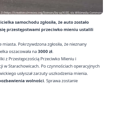
ielka samochodu zgłosiła, że auto zostało
 się przestępstwami przeciwko mieniu ustalili
e miasta. Pokrzywdzona zgłosiła, że nieznany
cielka oszacowała na
3000 zł
.
lki z Przestępczością Przeciwko Mieniu i
cji w Starachowicach. Po czynnościach operacyjnych
wickiego usłyszał zarzuty uszkodzenia mienia.
 pozbawienia wolności
. Sprawa zostanie