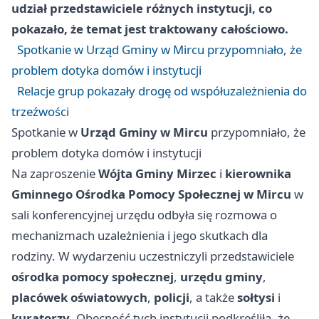
udział przedstawiciele różnych instytucji, co
pokazało, że temat jest traktowany całościowo.
Spotkanie w Urząd Gminy w Mircu przypomniało, że
problem dotyka domów i instytucji
Relacje grup pokazały drogę od współuzależnienia do
trzeźwości
Spotkanie w
Urząd Gminy w Mircu
przypomniało, że
problem dotyka domów i instytucji
Na zaproszenie
Wójta Gminy Mirzec
i
kierownika
Gminnego Ośrodka Pomocy Społecznej w Mircu
w
sali konferencyjnej urzędu odbyła się rozmowa o
mechanizmach uzależnienia i jego skutkach dla
rodziny. W wydarzeniu uczestniczyli przedstawiciele
ośrodka pomocy społecznej
,
urzędu gminy
,
placówek oświatowych
,
policji
, a także
sołtysi
i
kuratorzy
. Obecność tych instytucji podkreśliła, że