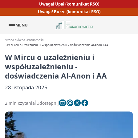
Uwaga! Upał (komunikat RSO)
Uwaga! Burze (komunikat RSO)
MENU
Strona główna
Wiadomości
W Mircu o uzależnieniu i współuzależnieniu - doświadczenia Al-Anon i AA
W Mircu o uzależnieniu i
współuzależnieniu -
doświadczenia Al-Anon i AA
28 listopada 2025
2 min czytania
Udostępnij