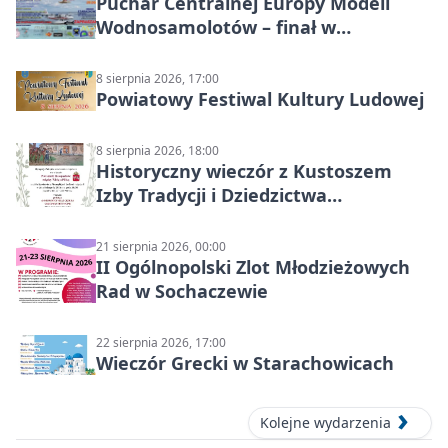
Puchar Centralnej Europy Modeli
Wodnosamolotów – finał w
Starachowicach
8 sierpnia 2026, 17:00
Powiatowy Festiwal Kultury Ludowej
8 sierpnia 2026, 18:00
Historyczny wieczór z Kustoszem
Izby Tradycji i Dziedzictwa
Kulturowego oraz dr Krzysztofem
Gęburą
21 sierpnia 2026, 00:00
II Ogólnopolski Zlot Młodzieżowych
Rad w Sochaczewie
22 sierpnia 2026, 17:00
Wieczór Grecki w Starachowicach
Kolejne wydarzenia