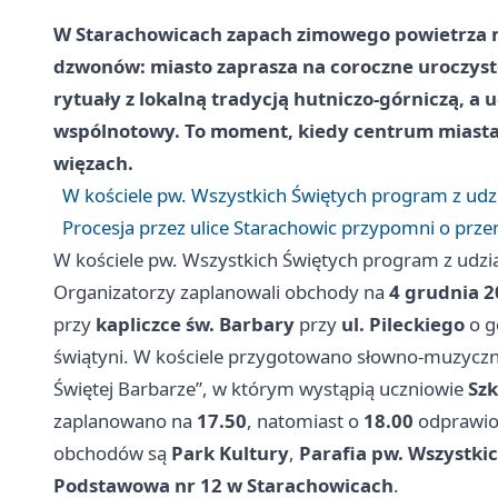
W Starachowicach zapach zimowego powietrza m
dzwonów: miasto zaprasza na coroczne uroczystoś
rytuały z lokalną tradycją hutniczo-górniczą, a u
wspólnotowy. To moment, kiedy centrum miasta p
więzach.
W kościele pw. Wszystkich Świętych program z udz
Procesja przez ulice Starachowic przypomni o prz
W kościele pw. Wszystkich Świętych program z udzi
Organizatorzy zaplanowali obchody na
4 grudnia 2
przy
kapliczce św. Barbary
przy
ul. Pileckiego
o g
świątyni. W kościele przygotowano słowno-muzyczn
Świętej Barbarze”, w którym wystąpią uczniowie
Szk
zaplanowano na
17.50
, natomiast o
18.00
odprawio
obchodów są
Park Kultury
,
Parafia pw. Wszystki
Podstawowa nr 12 w Starachowicach
.