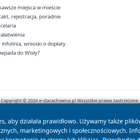
kawsze miejsca w mieście
kt, rejestracja, poradnie
celaria
załatwienia
nfolinia, wnioski o dopłaty
e wpada do Wisły?
Copyright © 2026 e-starachowice.pl Wszystkie prawa zastrzeżone.
es, aby działała prawidłowo. Używamy także plik
News
Autorzy
Polityka Prywatności
Polityka Cookie
cznych, marketingowych i społecznościowych. Inf
 korzystanie ze strony lub klikając „Przechodzę 