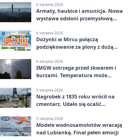
6 sierpnia 2026
Armaty, haubice i amunicja. Nowa
wystawa odsłoni przemysłową
potęgę Starachowic
6 sierpnia 2026
Dożynki w Mircu połączą
podziękowanie za plony z dużą
sceną
6 sierpnia 2026
IMGW ostrzega przed skwarem i
burzami. Temperatura może
sięgnąć 38 stopni
5 sierpnia 2026
Nagrobek z 1835 roku wrócił na
cmentarz. Udało się ocalić
fragment historii
5 sierpnia 2026
Modele wodnosamolotów wracają
nad Lubiankę. Finał pełen emocji