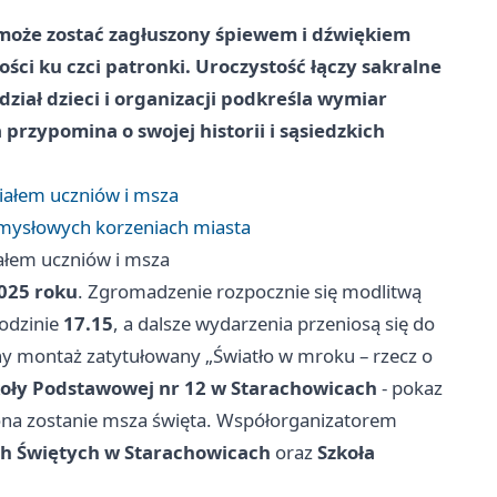
oże zostać zagłuszony śpiewem i dźwiękiem
ci ku czci patronki. Uroczystość łączy sakralne
dział dzieci i organizacji podkreśla wymiar
rzypomina o swojej historii i sąsiedzkich
iałem uczniów i msza
emysłowych korzeniach miasta
ałem uczniów i msza
025 roku
. Zgromadzenie rozpocznie się modlitwą
odzinie
17.15
, a dalsze wydarzenia przeniosą się do
y montaż zatytułowany „Światło w mroku – rzecz o
oły Podstawowej nr 12 w Starachowicach
- pokaz
na zostanie msza święta. Współorganizatorem
ch Świętych w Starachowicach
oraz
Szkoła