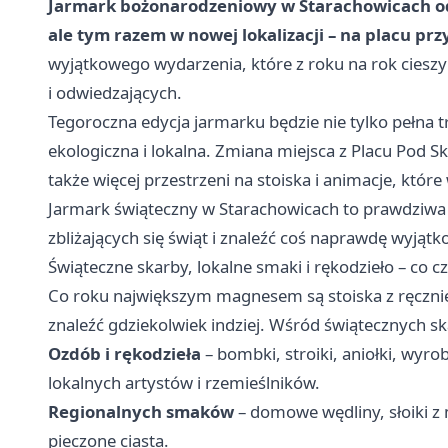
Jarmark bożonarodzeniowy w Starachowicach od
ale tym razem w nowej lokalizacji – na placu prz
wyjątkowego wydarzenia, które z roku na rok cies
i odwiedzających.
Tegoroczna edycja jarmarku będzie nie tylko pełna t
ekologiczna i lokalna. Zmiana miejsca z Placu Pod Sk
także więcej przestrzeni na stoiska i animacje, kt
Jarmark świąteczny w Starachowicach to prawdziwa 
zbliżających się świąt i znaleźć coś naprawdę wyjąt
Świąteczne skarby, lokalne smaki i rękodzieło – co 
Co roku największym magnesem są stoiska z ręcznie
znaleźć gdziekolwiek indziej. Wśród świątecznych s
Ozdób i rękodzieła
– bombki, stroiki, aniołki, wyro
lokalnych artystów i rzemieślników.
Regionalnych smaków
– domowe wędliny, słoiki z 
pieczone ciasta.