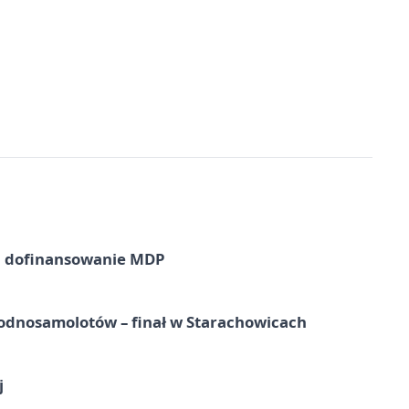
a dofinansowanie MDP
odnosamolotów – finał w Starachowicach
j