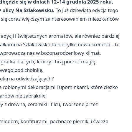
będzie się w dniach 12–14 grudnia 2025 roku,
y ulicy Na Szlakowisku.
To już dziewiąta edycja tego
zy się coraz większym zainteresowaniem mieszkańców
radycji i świątecznych aromatów, ale również bardziej
ałkami na Szlakowisko to nie tylko nowa sceneria – to
óre wprowadzą nas w bożonarodzeniowy klimat.
gratka dla tych, którzy chcą poczuć magię
kowego pod choinkę.
czeka na odwiedzających?
 robionymi dekoracjami i upominkami, które ciężko
karbów nie zabraknie:
by z drewna, ceramiki i filcu, tworzone przez
miodem, konfiturami, pachnące pierniki i świeżo