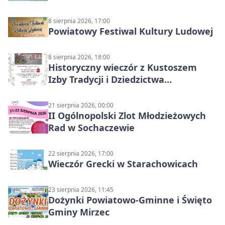
Starachowicach
8 sierpnia 2026, 17:00
Powiatowy Festiwal Kultury Ludowej
8 sierpnia 2026, 18:00
Historyczny wieczór z Kustoszem
Izby Tradycji i Dziedzictwa
Kulturowego oraz dr Krzysztofem
Gęburą
21 sierpnia 2026, 00:00
II Ogólnopolski Zlot Młodzieżowych
Rad w Sochaczewie
22 sierpnia 2026, 17:00
Wieczór Grecki w Starachowicach
23 sierpnia 2026, 11:45
Dożynki Powiatowo-Gminne i Święto
Gminy Mirzec