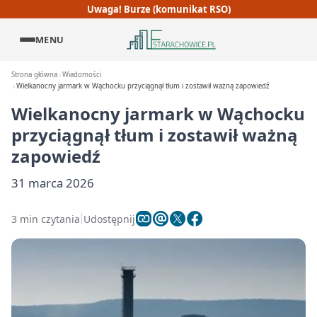
Uwaga! Burze (komunikat RSO)
MENU
Strona główna
Wiadomości
Wielkanocny jarmark w Wąchocku przyciągnął tłum i zostawił ważną zapowiedź
Wielkanocny jarmark w Wąchocku
przyciągnął tłum i zostawił ważną
zapowiedź
31 marca 2026
3 min czytania
Udostępnij