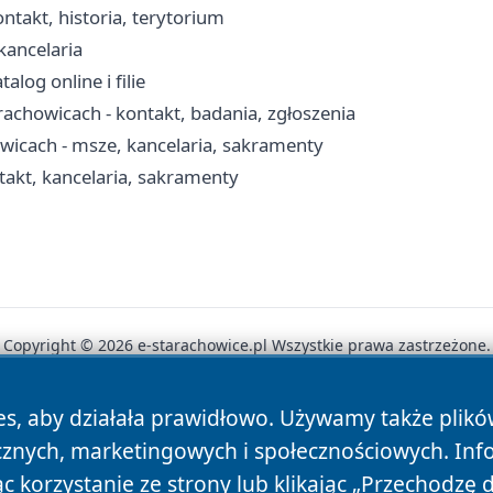
ntakt, historia, terytorium
kancelaria
log online i filie
achowicach - kontakt, badania, zgłoszenia
wicach - msze, kancelaria, sakramenty
takt, kancelaria, sakramenty
Copyright © 2026 e-starachowice.pl Wszystkie prawa zastrzeżone.
es, aby działała prawidłowo. Używamy także plik
News
Autorzy
Polityka Prywatności
Polityka Cookie
cznych, marketingowych i społecznościowych. Inf
 korzystanie ze strony lub klikając „Przechodzę 