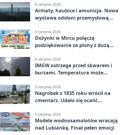
6 sierpnia 2026
Armaty, haubice i amunicja. Nowa
wystawa odsłoni przemysłową
potęgę Starachowic
6 sierpnia 2026
Dożynki w Mircu połączą
podziękowanie za plony z dużą
sceną
6 sierpnia 2026
IMGW ostrzega przed skwarem i
burzami. Temperatura może
sięgnąć 38 stopni
5 sierpnia 2026
Nagrobek z 1835 roku wrócił na
cmentarz. Udało się ocalić
fragment historii
5 sierpnia 2026
Modele wodnosamolotów wracają
nad Lubiankę. Finał pełen emocji