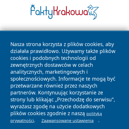
Nasza strona korzysta z plików cookies, aby
działała prawidłowo. Używamy także plików
cookies i podobnych technologii od
zewnętrznych dostawców w celach
Copyright © 2026 e-starachowice.pl Wszystkie prawa
analitycznych, marketingowych i
zastrzeżone.
społecznościowych. Informacje te mogą być
przetwarzane również przez naszych
partnerów. Kontynuując korzystanie ze
Polityka
Polityka
News
Autorzy
strony lub klikając „Przechodzę do serwisu",
Prywatności
Cookies
wyrażasz zgodę na użycie dodatkowych
plików cookies zgodnie z naszą
polityką
.
.
prywatności
Zaawansowane ustawienia