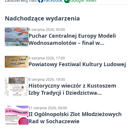
Zaobserwuj nas!
Facebook
Google News
Nadchodzące wydarzenia
8 sierpnia 2026, 00:00
Puchar Centralnej Europy Modeli
Wodnosamolotów – finał w
Starachowicach
8 sierpnia 2026, 17:00
Powiatowy Festiwal Kultury Ludowej
8 sierpnia 2026, 18:00
Historyczny wieczór z Kustoszem
Izby Tradycji i Dziedzictwa
Kulturowego oraz dr Krzysztofem
Gęburą
21 sierpnia 2026, 00:00
II Ogólnopolski Zlot Młodzieżowych
Rad w Sochaczewie