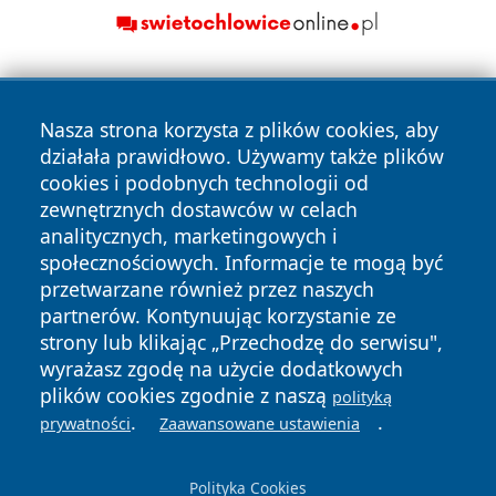
Nasza strona korzysta z plików cookies, aby
działała prawidłowo. Używamy także plików
cookies i podobnych technologii od
zewnętrznych dostawców w celach
Copyright © 2026 e-starachowice.pl Wszystkie prawa
analitycznych, marketingowych i
zastrzeżone.
społecznościowych. Informacje te mogą być
przetwarzane również przez naszych
partnerów. Kontynuując korzystanie ze
Polityka
Polityka
News
Autorzy
strony lub klikając „Przechodzę do serwisu",
Prywatności
Cookies
wyrażasz zgodę na użycie dodatkowych
plików cookies zgodnie z naszą
polityką
.
.
prywatności
Zaawansowane ustawienia
Polityka Cookies