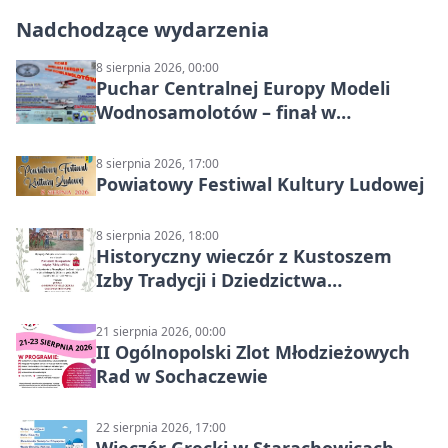
Nadchodzące wydarzenia
8 sierpnia 2026, 00:00
Puchar Centralnej Europy Modeli
Wodnosamolotów – finał w
Starachowicach
8 sierpnia 2026, 17:00
Powiatowy Festiwal Kultury Ludowej
8 sierpnia 2026, 18:00
Historyczny wieczór z Kustoszem
Izby Tradycji i Dziedzictwa
Kulturowego oraz dr Krzysztofem
Gęburą
21 sierpnia 2026, 00:00
II Ogólnopolski Zlot Młodzieżowych
Rad w Sochaczewie
22 sierpnia 2026, 17:00