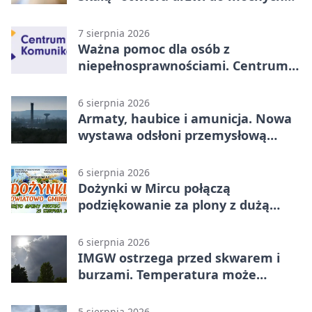
historii
7 sierpnia 2026
Ważna pomoc dla osób z
niepełnosprawnościami. Centrum
działa w Kielcach
6 sierpnia 2026
Armaty, haubice i amunicja. Nowa
wystawa odsłoni przemysłową
potęgę Starachowic
6 sierpnia 2026
Dożynki w Mircu połączą
podziękowanie za plony z dużą
sceną
6 sierpnia 2026
IMGW ostrzega przed skwarem i
burzami. Temperatura może
sięgnąć 38 stopni
5 sierpnia 2026