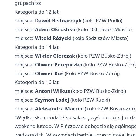
grupach to:
Kategoria do 12 lat
miejsce:
Dawid Bednarczyk
(koło PZW Rudki)
miejsce:
Adam Okroshko
(koło Ostrowiec-Miasto)
miejsce:
Witold Różycki
(koło Sędziszów-Miasto)
Kategoria do 14 lat
miejsce:
Wiktor Gierczak
(koło PZW Busko-Zdrój)
miejsce:
Oliwier Perepiczko
(koło PZW Busko-Zdrój
miejsce:
Oliwier Kuś
(koło PZW Busko-Zdrój)
Kategoria do 16 lat
miejsce:
Antoni Wilkus
(koło PZW Busko-Zdrój)
miejsce:
Szymon Łodej
(koło PZW Rudki)
miejsce:
Aleksandra Marzec
(koło PZW Busko-Zdró
“Wędkarska młodzież spisała się wyśmienicie. Już dz
weekend lutego. W Pińczowie odbędzie się ogólnop
wędkarskich. W zawodach będzie uczestniczyła licz