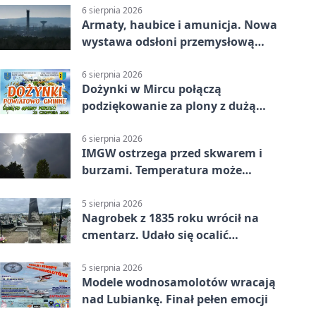
6 sierpnia 2026
Armaty, haubice i amunicja. Nowa
wystawa odsłoni przemysłową
potęgę Starachowic
6 sierpnia 2026
Dożynki w Mircu połączą
podziękowanie za plony z dużą
sceną
6 sierpnia 2026
IMGW ostrzega przed skwarem i
burzami. Temperatura może
sięgnąć 38 stopni
5 sierpnia 2026
Nagrobek z 1835 roku wrócił na
cmentarz. Udało się ocalić
fragment historii
5 sierpnia 2026
Modele wodnosamolotów wracają
nad Lubiankę. Finał pełen emocji