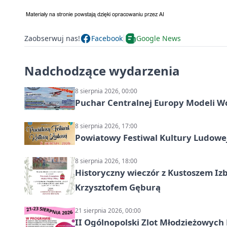
Zaobserwuj nas!
Facebook
Google News
Nadchodzące wydarzenia
8 sierpnia 2026, 00:00
Puchar Centralnej Europy Modeli W
8 sierpnia 2026, 17:00
Powiatowy Festiwal Kultury Ludowe
8 sierpnia 2026, 18:00
Historyczny wieczór z Kustoszem Izb
Krzysztofem Gęburą
21 sierpnia 2026, 00:00
II Ogólnopolski Zlot Młodzieżowych