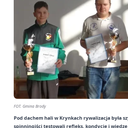
FOT. Gmina Brody
Pod dachem hali w Krynkach rywalizacja była s
spinningiści testowali refleks, kondycję i wied