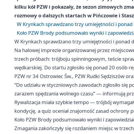
kilku kół PZW i pokazały, że sezon zimowych zma
rozmowy o dalszych startach w Pińczowie i Stas
W Krynkach sprawdzano trzy umiejętności i ponad
Koło PZW Brody podsumowało wyniki i zapowiedzia
W Krynkach sprawdzano trzy umiejętności i ponad 
Na halowej imprezie organizowanej przez miejscowe
trzech próbach: trójboju spinningowym, teście spra
wędkarskiej. Do startu zgłosiło się ponad 20 osób r
PZW nr 34 Ostrowiec Św., PZW Rudki Sędziszów ora
“Do udziału w styczniowych zawodach zgłosiło się p
zarazem spędzania wolnego czasu” — informują prz
Rywalizacja miała szybkie tempo — trójbój wymagał 
kondycję, a quiz oceniał znajomość zasad ochrony 
Koło PZW Brody podsumowało wyniki i zapowiedział
Zmagania zakończyły się rozdaniem miejsc w trzech