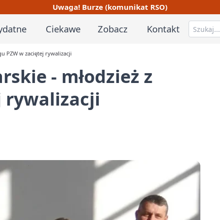
Uwaga! Burze (komunikat RSO)
ydatne
Ciekawe
Zobacz
Kontakt
 PZW w zaciętej rywalizacji
skie - młodzież z
 rywalizacji