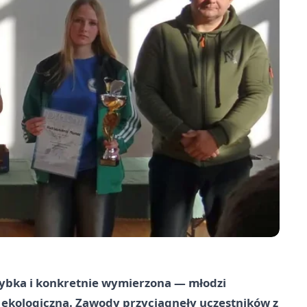
zybka i konkretnie wymierzona — młodzi
zę ekologiczną. Zawody przyciągnęły uczestników z