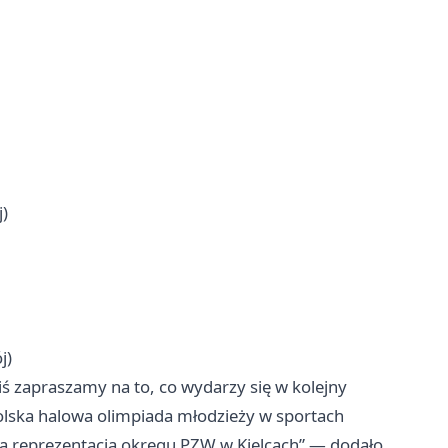
)
j)
iś zapraszamy na to, co wydarzy się w kolejny
olska halowa olimpiada młodzieży w sportach
na reprezentacja okręgu PZW w Kielcach” — dodało