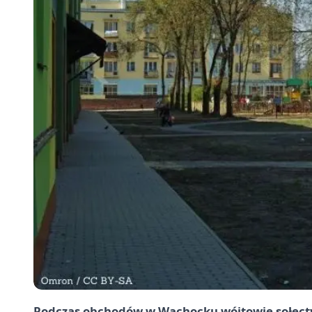
Podczas obchodów w
Wąchocku
wójtowie sołectw