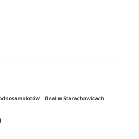
odnosamolotów – finał w Starachowicach
j