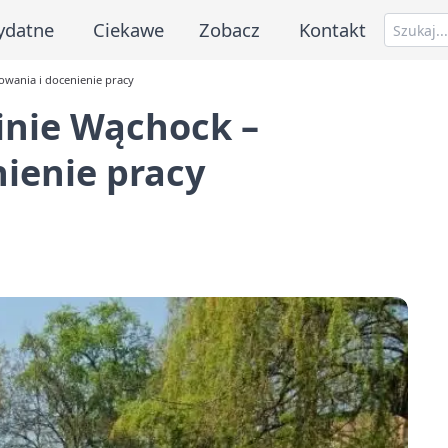
ydatne
Ciekawe
Zobacz
Kontakt
owania i docenienie pracy
inie Wąchock –
ienie pracy