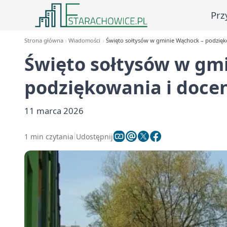
Prz
Strona główna
Wiadomości
Święto sołtysów w gminie Wąchock – podzięk
Święto sołtysów w gm
podziękowania i docen
11 marca 2026
1 min czytania
Udostępnij