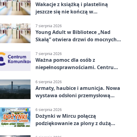
Wakacje z książką i plasteliną
jeszcze się nie kończą w
Starachowicach
7 sierpnia 2026
Young Adult w Bibliotece „Nad
Skałą” otwiera drzwi do mocnych
historii
7 sierpnia 2026
Ważna pomoc dla osób z
niepełnosprawnościami. Centrum
działa w Kielcach
6 sierpnia 2026
Armaty, haubice i amunicja. Nowa
wystawa odsłoni przemysłową
potęgę Starachowic
6 sierpnia 2026
Dożynki w Mircu połączą
podziękowanie za plony z dużą
sceną