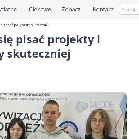
ydatne
Ciekawe
Zobacz
Kontakt
ą sięgnąć po granty skuteczniej
ię pisać projekty i
y skuteczniej