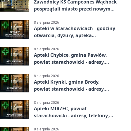
Zawodnicy KS Campeones Wąchock
posprzątali miasto przed nowym
sezonem
8 sierpnia 2026
Apteki w Starachowicach - godziny
otwarcia, dyżury, apteka
całodobowa
8 sierpnia 2026
Apteki Chybice, gmina Pawłów,
powiat starachowicki - adresy,
telefony, godziny otwarcia
8 sierpnia 2026
Apteki Krynki, gmina Brody,
powiat starachowicki - adresy,
telefony, godziny otwarcia
8 sierpnia 2026
Apteki MIRZEC, powiat
starachowicki - adresy, telefony,
godziny otwarcia
8 sierpnia 2026