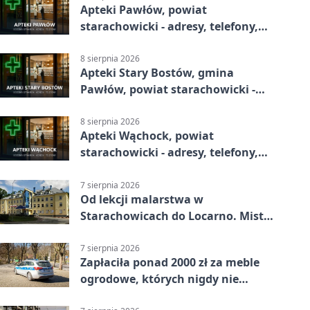
Apteki Pawłów, powiat
starachowicki - adresy, telefony,
godziny otwarcia
8 sierpnia 2026
Apteki Stary Bostów, gmina
Pawłów, powiat starachowicki -
adresy, telefony, godziny otwarcia
8 sierpnia 2026
Apteki Wąchock, powiat
starachowicki - adresy, telefony,
godziny otwarcia
7 sierpnia 2026
Od lekcji malarstwa w
Starachowicach do Locarno. Mistrz
tworzy plakat debiutu uczennicy
7 sierpnia 2026
Zapłaciła ponad 2000 zł za meble
ogrodowe, których nigdy nie
dostała