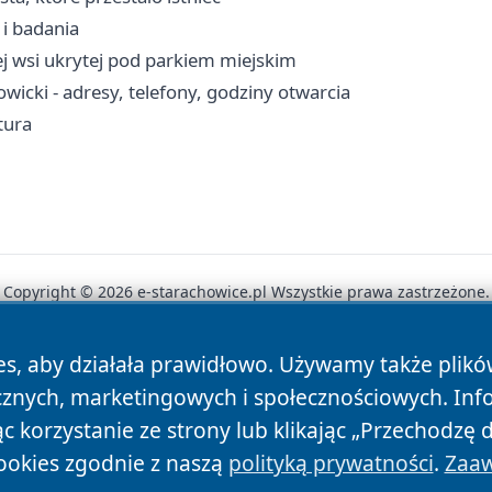
 i badania
j wsi ukrytej pod parkiem miejskim
icki - adresy, telefony, godziny otwarcia
tura
Copyright © 2026 e-starachowice.pl Wszystkie prawa zastrzeżone.
es, aby działała prawidłowo. Używamy także plik
News
Autorzy
Polityka Prywatności
Polityka Cookie
cznych, marketingowych i społecznościowych. Inf
 korzystanie ze strony lub klikając „Przechodzę 
ookies zgodnie z naszą
polityką prywatności
.
Zaaw