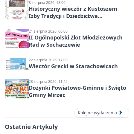
8 sierpnia 2026, 18:00
Historyczny wieczór z Kustoszem
Izby Tradycji i Dziedzictwa
Kulturowego oraz dr Krzysztofem
Gęburą
21 sierpnia 2026, 00:00
II Ogólnopolski Zlot Młodzieżowych
Rad w Sochaczewie
22 sierpnia 2026, 17:00
Wieczór Grecki w Starachowicach
23 sierpnia 2026, 11:45
Dożynki Powiatowo-Gminne i Święto
Gminy Mirzec
Kolejne wydarzenia
Ostatnie Artykuły