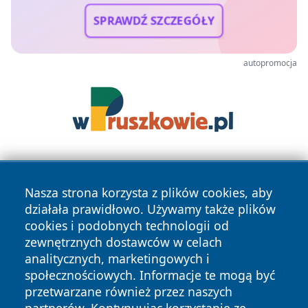
SPRAWDŹ SZCZEGÓŁY
autopromocja
Nasza strona korzysta z plików cookies, aby
działała prawidłowo. Używamy także plików
cookies i podobnych technologii od
zewnętrznych dostawców w celach
Copyright © 2026 e-starachowice.pl Wszystkie prawa
analitycznych, marketingowych i
zastrzeżone.
społecznościowych. Informacje te mogą być
przetwarzane również przez naszych