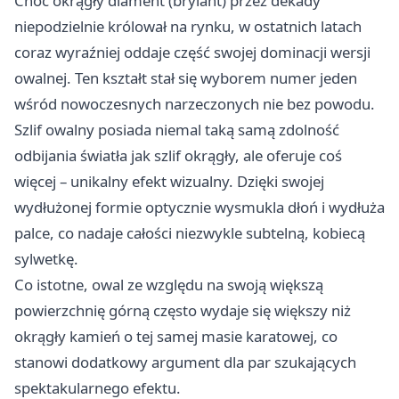
Choć okrągły diament (brylant) przez dekady
niepodzielnie królował na rynku, w ostatnich latach
coraz wyraźniej oddaje część swojej dominacji wersji
owalnej. Ten kształt stał się wyborem numer jeden
wśród nowoczesnych narzeczonych nie bez powodu.
Szlif owalny posiada niemal taką samą zdolność
odbijania światła jak szlif okrągły, ale oferuje coś
więcej – unikalny efekt wizualny. Dzięki swojej
wydłużonej formie optycznie wysmukla dłoń i wydłuża
palce, co nadaje całości niezwykle subtelną, kobiecą
sylwetkę.
Co istotne, owal ze względu na swoją większą
powierzchnię górną często wydaje się większy niż
okrągły kamień o tej samej masie karatowej, co
stanowi dodatkowy argument dla par szukających
spektakularnego efektu.