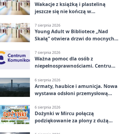
Wakacje z książką i plasteliną
jeszcze się nie kończą w
Starachowicach
7 sierpnia 2026
Young Adult w Bibliotece „Nad
Skałą” otwiera drzwi do mocnych
historii
7 sierpnia 2026
Ważna pomoc dla osób z
niepełnosprawnościami. Centrum
działa w Kielcach
6 sierpnia 2026
Armaty, haubice i amunicja. Nowa
wystawa odsłoni przemysłową
potęgę Starachowic
6 sierpnia 2026
Dożynki w Mircu połączą
podziękowanie za plony z dużą
sceną