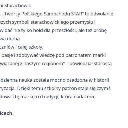
ni Starachowic
. „Twórcy Polskiego Samochodu STAR” to odwołanie
jszych symboli starachowickiego przemysłu i
dać nie tylko hołd dla przeszłości, ale też próbę
owa duma.
zniów i całej szkoły.
je pasje i zdobywać wiedzę pod patronatem marki
i związanej z naszym regionem” – powiedział starosta
odzienna nauka została mocno osadzona w historii
yzacją. Dzięki temu szkolny patron staje się czymś
owali tę markę i o tradycji, która nadal ma
icach
.