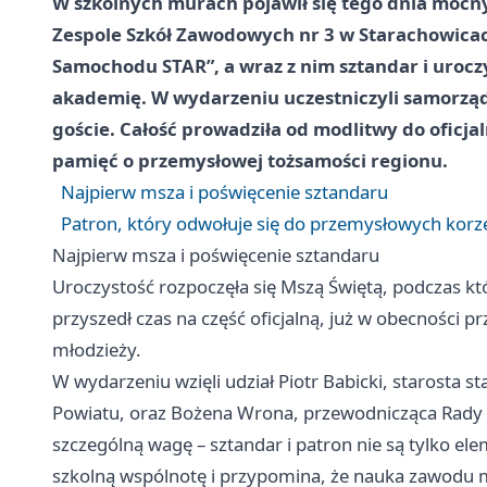
W szkolnych murach pojawił się tego dnia mocny
Zespole Szkół Zawodowych nr 3 w Starachowica
Samochodu STAR”, a wraz z nim sztandar i uroc
akademię. W wydarzeniu uczestniczyli samorządo
goście. Całość prowadziła od modlitwy do oficjal
pamięć o przemysłowej tożsamości regionu.
Najpierw msza i poświęcenie sztandaru
Patron, który odwołuje się do przemysłowych korz
Najpierw msza i poświęcenie sztandaru
Uroczystość rozpoczęła się Mszą Świętą, podczas k
przyszedł czas na część oficjalną, już w obecności p
młodzieży.
W wydarzeniu wzięli udział Piotr Babicki, starosta s
Powiatu, oraz Bożena Wrona, przewodnicząca Rady 
szczególną wagę – sztandar i patron nie są tylko e
szkolną wspólnotę i przypomina, że nauka zawodu ma