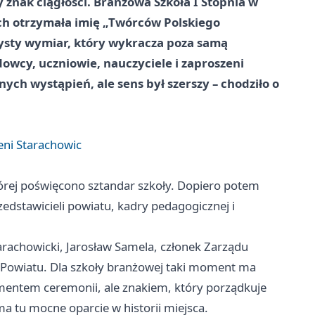
 znak ciągłości. Branżowa Szkoła I Stopnia w
ch otrzymała imię „Twórców Polskiego
zysty wymiar, który wykracza poza samą
wcy, uczniowie, nauczyciele i zaproszeni
nych wystąpień, ale sens był szerszy – chodziło o
eni Starachowic
tórej poświęcono sztandar szkoły. Dopiero potem
rzedstawicieli powiatu, kadry pedagogicznej i
tarachowicki, Jarosław Samela, członek Zarządu
Powiatu. Dla szkoły branżowej taki moment ma
lementem ceremonii, ale znakiem, który porządkuje
 tu mocne oparcie w historii miejsca.