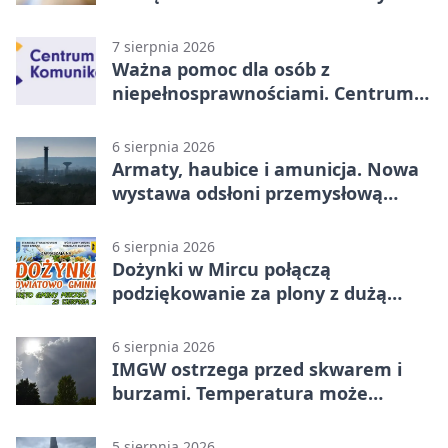
historii
7 sierpnia 2026
Ważna pomoc dla osób z
niepełnosprawnościami. Centrum
działa w Kielcach
6 sierpnia 2026
Armaty, haubice i amunicja. Nowa
wystawa odsłoni przemysłową
potęgę Starachowic
6 sierpnia 2026
Dożynki w Mircu połączą
podziękowanie za plony z dużą
sceną
6 sierpnia 2026
IMGW ostrzega przed skwarem i
burzami. Temperatura może
sięgnąć 38 stopni
5 sierpnia 2026