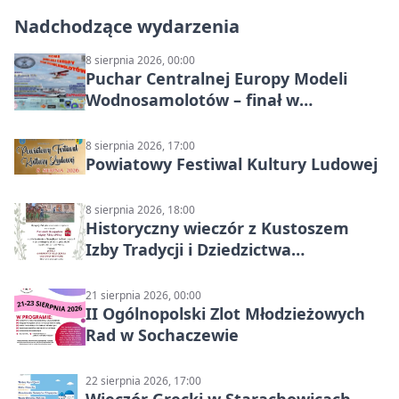
Nadchodzące wydarzenia
8 sierpnia 2026, 00:00
Puchar Centralnej Europy Modeli
Wodnosamolotów – finał w
Starachowicach
8 sierpnia 2026, 17:00
Powiatowy Festiwal Kultury Ludowej
8 sierpnia 2026, 18:00
Historyczny wieczór z Kustoszem
Izby Tradycji i Dziedzictwa
Kulturowego oraz dr Krzysztofem
Gęburą
21 sierpnia 2026, 00:00
II Ogólnopolski Zlot Młodzieżowych
Rad w Sochaczewie
22 sierpnia 2026, 17:00
Wieczór Grecki w Starachowicach