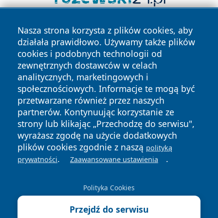
Nasza strona korzysta z plików cookies, aby
działała prawidłowo. Używamy także plików
cookies i podobnych technologii od
zewnętrznych dostawców w celach
analitycznych, marketingowych i
Copyright © 2026 e-starachowice.pl Wszystkie prawa
społecznościowych. Informacje te mogą być
zastrzeżone.
przetwarzane również przez naszych
partnerów. Kontynuując korzystanie ze
strony lub klikając „Przechodzę do serwisu",
Polityka
Polityka
wyrażasz zgodę na użycie dodatkowych
News
Autorzy
Prywatności
Cookies
plików cookies zgodnie z naszą
polityką
.
.
prywatności
Zaawansowane ustawienia
Polityka Cookies
Przejdź do serwisu