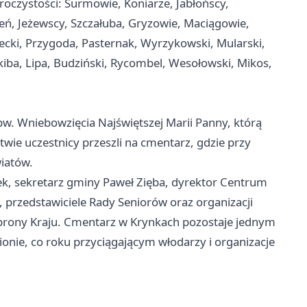
oczystości: Surmowie, Koniarze, Jabłońscy,
ień, Jeżewscy, Szczałuba, Gryzowie, Maciągowie,
iecki, Przygoda, Pasternak, Wyrzykowski, Mularski,
Skiba, Lipa, Budziński, Rycombel, Wesołowski, Mikos,
pw. Wniebowzięcia Najświętszej Marii Panny, którą
wie uczestnicy przeszli na cmentarz, gdzie przy
wiatów.
k, sekretarz gminy Paweł Zięba, dyrektor Centrum
, przedstawiciele Rady Seniorów oraz organizacji
 Obrony Kraju. Cmentarz w Krynkach pozostaje jednym
ionie, co roku przyciągającym włodarzy i organizacje