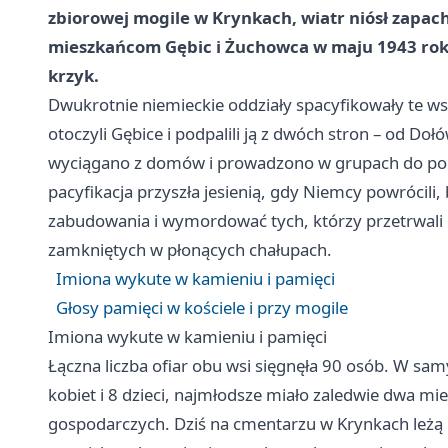
zbiorowej mogile w Krynkach, wiatr niósł zapach 
mieszkańcom Gębic i Żuchowca w maju 1943 roku
krzyk.
Dwukrotnie niemieckie oddziały spacyfikowały te ws
otoczyli Gębice i podpalili ją z dwóch stron – od D
wyciągano z domów i prowadzono w grupach do pobl
pacyfikacja przyszła jesienią, gdy Niemcy powrócili, 
zabudowania i wymordować tych, którzy przetrwali
zamkniętych w płonących chałupach.
Imiona wykute w kamieniu i pamięci
Głosy pamięci w kościele i przy mogile
Imiona wykute w kamieniu i pamięci
Łączna liczba ofiar obu wsi sięgnęła 90 osób. W s
kobiet i 8 dzieci, najmłodsze miało zaledwie dwa m
gospodarczych. Dziś na cmentarzu w Krynkach leżą 