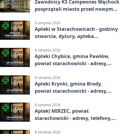
Zawodnicy KS Campeones Wąchock
posprzątali miasto przed nowym
sezonem
8 sierpnia 2026
Apteki w Starachowicach - godziny
otwarcia, dyżury, apteka
całodobowa
8 sierpnia 2026
Apteki Chybice, gmina Pawłów,
powiat starachowicki - adresy,
telefony, godziny otwarcia
8 sierpnia 2026
Apteki Krynki, gmina Brody,
powiat starachowicki - adresy,
telefony, godziny otwarcia
8 sierpnia 2026
Apteki MIRZEC, powiat
starachowicki - adresy, telefony,
godziny otwarcia
8 sierpnia 2026