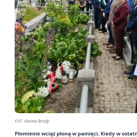
FOT. Gmina Brody
Płomienie wciąż płoną w pamięci. Kiedy w ostatn