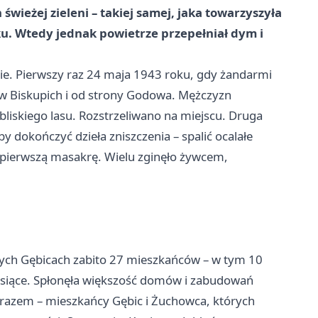
świeżej zieleni – takiej samej, jaka towarzyszyła
. Wtedy jednak powietrze przepełniał dym i
ie. Pierwszy raz 24 maja 1943 roku, gdy żandarmi
ołów Biskupich i od strony Godowa. Mężczyzn
iskiego lasu. Rozstrzeliwano na miejscu. Druga
by dokończyć dzieła zniszczenia – spalić ocalałe
 pierwszą masakrę. Wielu zginęło żywcem,
amych Gębicach zabito 27 mieszkańców – w tym 10
iesiące. Spłonęła większość domów i zabudowań
razem – mieszkańcy Gębic i Żuchowca, których