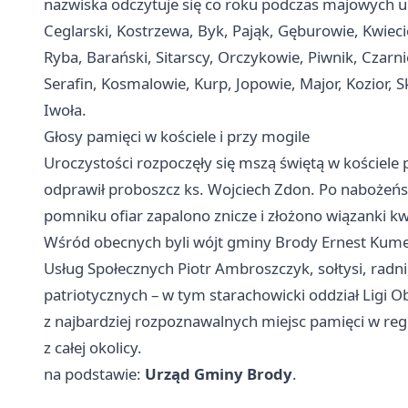
nazwiska odczytuje się co roku podczas majowych ur
Ceglarski, Kostrzewa, Byk, Pająk, Gęburowie, Kwiec
Ryba, Barański, Sitarscy, Orczykowie, Piwnik, Czarn
Serafin, Kosmalowie, Kurp, Jopowie, Major, Kozior, 
Iwoła.
Głosy pamięci w kościele i przy mogile
Uroczystości rozpoczęły się mszą świętą w kościele 
odprawił proboszcz ks. Wojciech Zdon. Po nabożeńst
pomniku ofiar zapalono znicze i złożono wiązanki k
Wśród obecnych byli wójt gminy Brody Ernest Kume
Usług Społecznych Piotr Ambroszczyk, sołtysi, radni
patriotycznych – w tym starachowicki oddział Ligi
z najbardziej rozpoznawalnych miejsc pamięci w reg
z całej okolicy.
na podstawie:
Urząd Gminy Brody
.