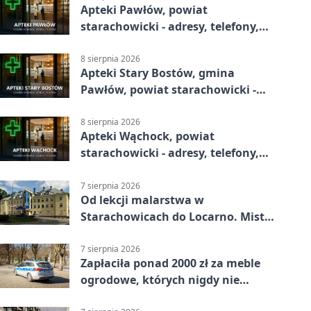
Apteki Pawłów, powiat
starachowicki - adresy, telefony,
godziny otwarcia
8 sierpnia 2026
Apteki Stary Bostów, gmina
Pawłów, powiat starachowicki -
adresy, telefony, godziny otwarcia
8 sierpnia 2026
Apteki Wąchock, powiat
starachowicki - adresy, telefony,
godziny otwarcia
7 sierpnia 2026
Od lekcji malarstwa w
Starachowicach do Locarno. Mistrz
tworzy plakat debiutu uczennicy
7 sierpnia 2026
Zapłaciła ponad 2000 zł za meble
ogrodowe, których nigdy nie
dostała