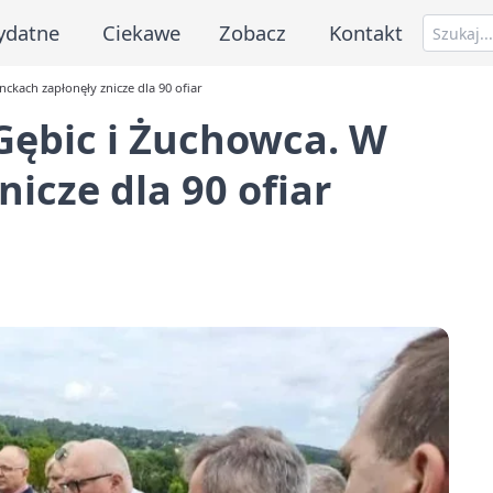
ydatne
Ciekawe
Zobacz
Kontakt
nckach zapłonęły znicze dla 90 ofiar
 Gębic i Żuchowca. W
icze dla 90 ofiar