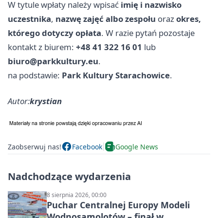
W tytule wpłaty należy wpisać
imię i nazwisko
uczestnika
,
nazwę zajęć albo zespołu
oraz
okres,
którego dotyczy opłata
. W razie pytań pozostaje
kontakt z biurem:
+48 41 322 16 01
lub
biuro@parkkultury.eu
.
na podstawie:
Park Kultury Starachowice
.
Autor:
krystian
Zaobserwuj nas!
Facebook
Google News
Nadchodzące wydarzenia
8 sierpnia 2026, 00:00
Puchar Centralnej Europy Modeli
Wodnosamolotów – finał w