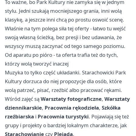
To ważne, bo Park Kultury nie zamyka się w jednym
stylu. Jedni szukają mocniejszego grania, inni wolą
klasykę, a jeszcze inni chcą po prostu oswoić scenę.
Właśnie na tym polega siła tej oferty - łatwo tu wejść
swoją własną ścieżką, bez presji i bez udawania, że
wszyscy muszą zaczynać od tego samego poziomu.
Od aparatu po pióro - ta oferta trafia też do tych,
którzy wolą tworzyć inaczej
Muzyka to tylko część układanki. Starachowicki Park
Kultury dorzuca do niej propozycje dla osób, które
wolą patrzeć, pisać, rzeźbić albo pracować rękami.
Wśród zajęć są
Warsztaty fotograficzne
,
Warsztaty
dziennikarskie
,
Pracownia rękodzieła
,
Szkółka
rzeźbiarska
i
Pracownia turystyki
. Pojawiają się też
grupy i projekty o bardziej lokalnym charakterze, jak
Starachowianie
czy
Plejada
.