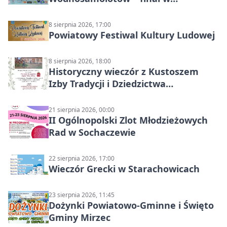
Starachowicach
8 sierpnia 2026, 17:00
Powiatowy Festiwal Kultury Ludowej
8 sierpnia 2026, 18:00
Historyczny wieczór z Kustoszem
Izby Tradycji i Dziedzictwa
Kulturowego oraz dr Krzysztofem
Gęburą
21 sierpnia 2026, 00:00
II Ogólnopolski Zlot Młodzieżowych
Rad w Sochaczewie
22 sierpnia 2026, 17:00
Wieczór Grecki w Starachowicach
23 sierpnia 2026, 11:45
Dożynki Powiatowo-Gminne i Święto
Gminy Mirzec