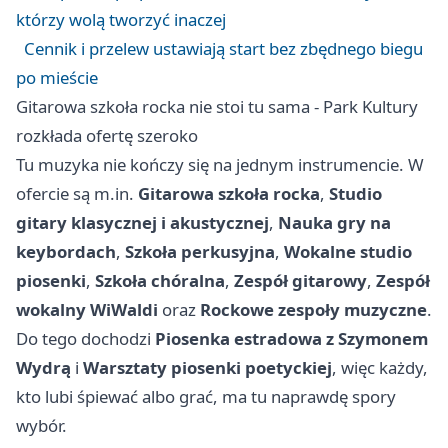
którzy wolą tworzyć inaczej
Cennik i przelew ustawiają start bez zbędnego biegu
po mieście
Gitarowa szkoła rocka nie stoi tu sama - Park Kultury
rozkłada ofertę szeroko
Tu muzyka nie kończy się na jednym instrumencie. W
ofercie są m.in.
Gitarowa szkoła rocka
,
Studio
gitary klasycznej i akustycznej
,
Nauka gry na
keybordach
,
Szkoła perkusyjna
,
Wokalne studio
piosenki
,
Szkoła chóralna
,
Zespół gitarowy
,
Zespół
wokalny WiWaldi
oraz
Rockowe zespoły muzyczne
.
Do tego dochodzi
Piosenka estradowa z Szymonem
Wydrą
i
Warsztaty piosenki poetyckiej
, więc każdy,
kto lubi śpiewać albo grać, ma tu naprawdę spory
wybór.