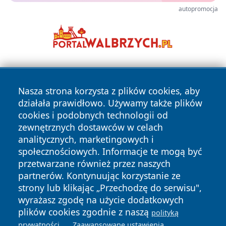
autopromocja
Nasza strona korzysta z plików cookies, aby
działała prawidłowo. Używamy także plików
cookies i podobnych technologii od
zewnętrznych dostawców w celach
Copyright © 2026 e-starachowice.pl Wszystkie prawa
analitycznych, marketingowych i
zastrzeżone.
społecznościowych. Informacje te mogą być
przetwarzane również przez naszych
partnerów. Kontynuując korzystanie ze
Polityka
Polityka
News
Autorzy
strony lub klikając „Przechodzę do serwisu",
Prywatności
Cookies
wyrażasz zgodę na użycie dodatkowych
plików cookies zgodnie z naszą
polityką
.
.
prywatności
Zaawansowane ustawienia