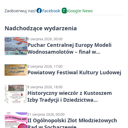
Zaobserwuj nas!
Facebook
Google News
Nadchodzące wydarzenia
8 sierpnia 2026, 00:00
Puchar Centralnej Europy Modeli
Wodnosamolotów – finał w
Starachowicach
8 sierpnia 2026, 17:00
Powiatowy Festiwal Kultury Ludowej
8 sierpnia 2026, 18:00
Historyczny wieczór z Kustoszem
Izby Tradycji i Dziedzictwa
Kulturowego oraz dr Krzysztofem
Gęburą
21 sierpnia 2026, 00:00
II Ogólnopolski Zlot Młodzieżowych
Rad w Sochaczewie