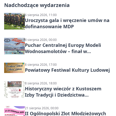
Nadchodzące wydarzenia
6 sierpnia 2026, 11:00
Uroczysta gala i wręczenie umów na
dofinansowanie MDP
8 sierpnia 2026, 00:00
Puchar Centralnej Europy Modeli
Wodnosamolotów – finał w
Starachowicach
8 sierpnia 2026, 17:00
Powiatowy Festiwal Kultury Ludowej
8 sierpnia 2026, 18:00
Historyczny wieczór z Kustoszem
Izby Tradycji i Dziedzictwa
Kulturowego oraz dr Krzysztofem
Gęburą
21 sierpnia 2026, 00:00
II Ogólnopolski Zlot Młodzieżowych