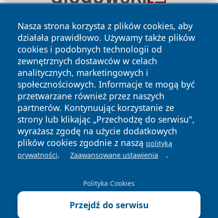
Nasza strona korzysta z plików cookies, aby
działała prawidłowo. Używamy także plików
cookies i podobnych technologii od
zewnętrznych dostawców w celach
analitycznych, marketingowych i
społecznościowych. Informacje te mogą być
Copyright © 2026 e-starachowice.pl Wszystkie prawa
przetwarzane również przez naszych
zastrzeżone.
partnerów. Kontynuując korzystanie ze
strony lub klikając „Przechodzę do serwisu",
wyrażasz zgodę na użycie dodatkowych
Polityka
Polityka
News
Autorzy
plików cookies zgodnie z naszą
Prywatności
Cookies
polityką
.
.
prywatności
Zaawansowane ustawienia
Polityka Cookies
Przejdź do serwisu