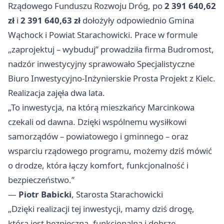
Rządowego Funduszu Rozwoju Dróg, po
2 391 640,62
zł
i
2 391 640,63 zł
dołożyły odpowiednio Gmina
Wąchock i Powiat Starachowicki. Prace w formule
„zaprojektuj – wybuduj” prowadziła firma Budromost,
nadzór inwestycyjny sprawowało Specjalistyczne
Biuro Inwestycyjno‑Inżynierskie Prosta Projekt z Kielc.
Realizacja zajęła dwa lata.
„To inwestycja, na którą mieszkańcy Marcinkowa
czekali od dawna. Dzięki wspólnemu wysiłkowi
samorządów – powiatowego i gminnego – oraz
wsparciu rządowego programu, możemy dziś mówić
o drodze, która łączy komfort, funkcjonalność i
bezpieczeństwo.”
—
Piotr Babicki
, Starosta Starachowicki
„Dzięki realizacji tej inwestycji, mamy dziś drogę,
która jest bezpieczna, funkcjonalna i dobrze