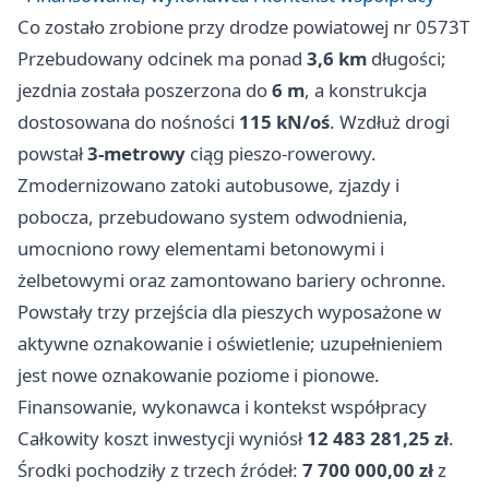
Co zostało zrobione przy drodze powiatowej nr 0573T
Przebudowany odcinek ma ponad
3,6 km
długości;
jezdnia została poszerzona do
6 m
, a konstrukcja
dostosowana do nośności
115 kN/oś
. Wzdłuż drogi
powstał
3‑metrowy
ciąg pieszo‑rowerowy.
Zmodernizowano zatoki autobusowe, zjazdy i
pobocza, przebudowano system odwodnienia,
umocniono rowy elementami betonowymi i
żelbetowymi oraz zamontowano bariery ochronne.
Powstały trzy przejścia dla pieszych wyposażone w
aktywne oznakowanie i oświetlenie; uzupełnieniem
jest nowe oznakowanie poziome i pionowe.
Finansowanie, wykonawca i kontekst współpracy
Całkowity koszt inwestycji wyniósł
12 483 281,25 zł
.
Środki pochodziły z trzech źródeł:
7 700 000,00 zł
z