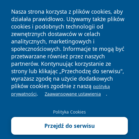
Nasza strona korzysta z plików cookies, aby
działała prawidłowo. Używamy także plików
cookies i podobnych technologii od
zewnętrznych dostawców w celach
Copyright © 2026 e-starachowice.pl Wszystkie prawa
analitycznych, marketingowych i
zastrzeżone.
społecznościowych. Informacje te mogą być
przetwarzane również przez naszych
partnerów. Kontynuując korzystanie ze
Polityka
Polityka
News
Autorzy
strony lub klikając „Przechodzę do serwisu",
Prywatności
Cookies
wyrażasz zgodę na użycie dodatkowych
plików cookies zgodnie z naszą
polityką
.
.
prywatności
Zaawansowane ustawienia
Polityka Cookies
Przejdź do serwisu