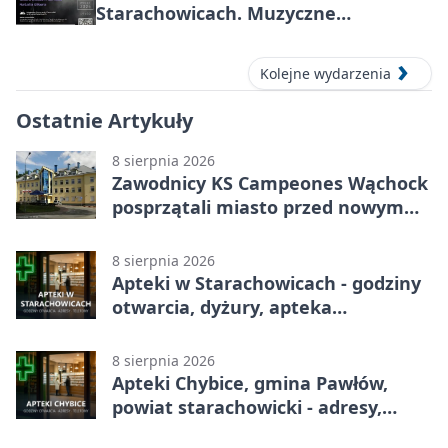
Starachowicach. Muzyczne
wspomnienia, mocne nazwiska i
blues w zabytkowej hucie
Kolejne wydarzenia
Ostatnie Artykuły
8 sierpnia 2026
Zawodnicy KS Campeones Wąchock
posprzątali miasto przed nowym
sezonem
8 sierpnia 2026
Apteki w Starachowicach - godziny
otwarcia, dyżury, apteka
całodobowa
8 sierpnia 2026
Apteki Chybice, gmina Pawłów,
powiat starachowicki - adresy,
telefony, godziny otwarcia