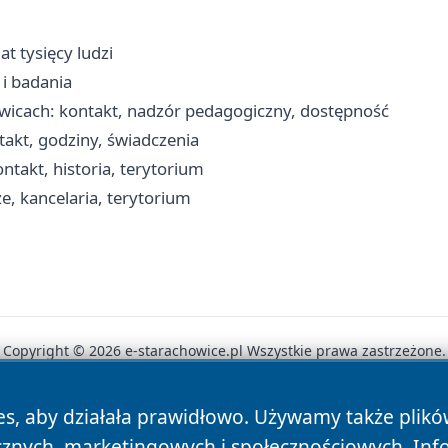
t tysięcy ludzi
 i badania
owicach: kontakt, nadzór pedagogiczny, dostępność
akt, godziny, świadczenia
ntakt, historia, terytorium
e, kancelaria, terytorium
Copyright © 2026 e-starachowice.pl Wszystkie prawa zastrzeżone.
es, aby działała prawidłowo. Używamy także plik
News
Autorzy
Polityka Prywatności
Polityka Cookie
cznych, marketingowych i społecznościowych. Inf