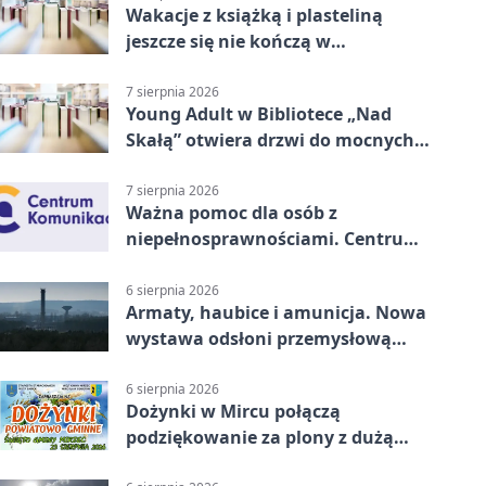
Wakacje z książką i plasteliną
jeszcze się nie kończą w
Starachowicach
7 sierpnia 2026
Young Adult w Bibliotece „Nad
Skałą” otwiera drzwi do mocnych
historii
7 sierpnia 2026
Ważna pomoc dla osób z
niepełnosprawnościami. Centrum
działa w Kielcach
6 sierpnia 2026
Armaty, haubice i amunicja. Nowa
wystawa odsłoni przemysłową
potęgę Starachowic
6 sierpnia 2026
Dożynki w Mircu połączą
podziękowanie za plony z dużą
sceną