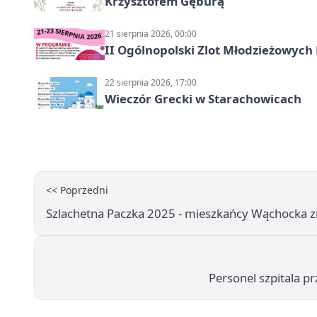
Krzysztofem Gęburą
21 sierpnia 2026, 00:00
II Ogólnopolski Zlot Młodzieżowych
22 sierpnia 2026, 17:00
Wieczór Grecki w Starachowicach
<< Poprzedni
Szlachetna Paczka 2025 - mieszkańcy Wąchocka z
Personel szpitala p