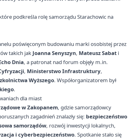
 które podkreśla rolę samorządu Starachowic na
panelu poświęconym budowaniu marki osobistej przez
ów takich jak
Joanna Senyszyn
,
Mateusz Sabat
i
Echo Dnia
, a patronat nad forum objęły m.in.
Cyfryzacji
,
Ministerstwo Infrastruktury
,
Szkolnictwa Wyższego
. Współorganizatorem był
kiego
.
aniach dla miast
rządowe w Zakopanem
, gdzie samorządowcy
oruszanych zagadnień znalazły się:
bezpieczeństwo
ansowa samorządów
, rozwój inwestycji lokalnych,
yzacja i cyberbezpieczeństwo
. Spotkanie stało się