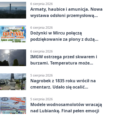
6 sierpnia 2026
Armaty, haubice i amunicja. Nowa
wystawa odsłoni przemysłową
potęgę Starachowic
6 sierpnia 2026
Dożynki w Mircu połączą
podziękowanie za plony z dużą
sceną
6 sierpnia 2026
IMGW ostrzega przed skwarem i
burzami. Temperatura może
sięgnąć 38 stopni
5 sierpnia 2026
Nagrobek z 1835 roku wrócił na
cmentarz. Udało się ocalić
fragment historii
5 sierpnia 2026
Modele wodnosamolotów wracają
nad Lubiankę. Finał pełen emocji