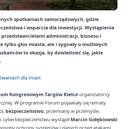
ażnych spotkaniach samorządowych, gdzie
zeństwa i wsparcia dla inwestycji. Wystąpienia
przedstawicielami administracji, biznesu i
 tylko głos miasta, ale i sygnały o możliwych
zkańców to okazja, by dowiedzieć się, jakie
.
waniach dla miast
rum Kongresowym Targów Kielce
organizatorzy
etycznej. W programie Forum pojawiały się tematy
ci
,
bezpieczeństwo
, przemiany w przemyśle,
m cyberbezpieczeństwu wystąpił
Marcin Gołębiowski
posoby ochrony systemów i danych przed atakami