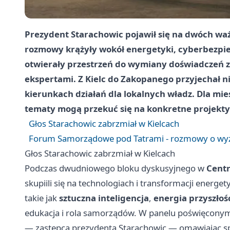
Prezydent Starachowic pojawił się na dwóch w
rozmowy krążyły wokół energetyki, cyberbezpiec
otwierały przestrzeń do wymiany doświadczeń z 
ekspertami. Z Kielc do Zakopanego przyjechał nie
kierunkach działań dla lokalnych władz. Dla mies
tematy mogą przekuć się na konkretne projekty
Głos Starachowic zabrzmiał w Kielcach
Forum Samorządowe pod Tatrami - rozmowy o wyz
Głos Starachowic zabrzmiał w Kielcach
Podczas dwudniowego bloku dyskusyjnego w
Cent
skupiili się na technologiach i transformacji energ
takie jak
sztuczna inteligencja
,
energia przyszłoś
edukacja i rola samorządów. W panelu poświęcony
— zastępca prezydenta Starachowic — omawiając s