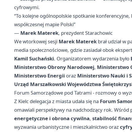
cyfrowymi.
“To kolejne ogólnopolskie spotkanie konferencyjne,
współczesnej mapie Polski”
—
Marek Materek
, prezydent Starachowic
We wtorkowej sesji
Marek Materek
brał udział w 
media społecznościowe, gdzie zasiadał obok ekspert
Kamil Suchański
. Organizatorem wydarzenia było
Ministerstwo Obrony Narodowej
,
Ministerstwo 
Ministerstwo Energii
oraz
Ministerstwo Nauki i 
Urząd Marszałkowski Województwa Świętokrzys
Forum Samorządowe pod Tatrami - rozmowy o wyzw
Z Kielc delegacja z miasta udała się na
Forum Samo
omawiali perspektywy na nadchodzący rok. Wśród p
energetyczne i obrona cywilna
,
stabilność fin
wyzwania urbanistyczne i mieszkalnictwo oraz
cyfr