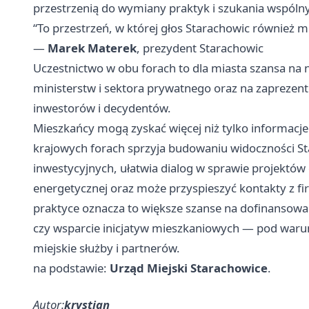
przestrzenią do wymiany praktyk i szukania wspóln
“To przestrzeń, w której głos Starachowic również
—
Marek Materek
, prezydent Starachowic
Uczestnictwo w obu forach to dla miasta szansa na
ministerstw i sektora prywatnego oraz na zaprezen
inwestorów i decydentów.
Mieszkańcy mogą zyskać więcej niż tylko informacje
krajowych forach sprzyja budowaniu widoczności S
inwestycyjnych, ułatwia dialog w sprawie projektów c
energetycznej oraz może przyspieszyć kontakty z f
praktyce oznacza to większe szanse na dofinansowa
czy wsparcie inicjatyw mieszkaniowych — pod warun
miejskie służby i partnerów.
na podstawie:
Urząd Miejski Starachowice
.
Autor:
krystian