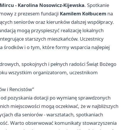
ircu - Karolina Nosowicz-Kijewska
. Spotkanie
zmowy z prezesem fundacji
Kamilem Kołbucem
na
ących seniorów oraz kierunków dalszej współpracy.
undacją mogą przyspieszyć realizację lokalnych
integrujące starszych mieszkańców. Uczestnicy
 środków i o tym, które formy wsparcia najlepiej
zdrowych, spokojnych i pełnych radości Świąt Bożego
oku wszystkim organizatorom, uczestnikom
ów i Rencistów”
 - od pozyskania dotacji po wymianę sprawdzonych
nich miejscowości mogą oczekiwać, że w najbliższych
cjach dla seniorów - warsztatach, spotkaniach
wność. Warto obserwować komunikaty stowarzyszenia