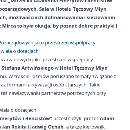
enia „Mirzecka Akademia Emerytów i Rencistów”
ji pozarządowych. Sala w Hotelu Tęczowy Młyn
ch, możliwościach dofinansowania i sieciowaniu
 Mirca to była okazja, by poznać dobre praktyki i
 Pozarządowych jako przestrzeń współpracy
awiała o dotacjach
Pozarządowych jako przestrzeń współpracy
. Stefana Artwińskiego
w
Hotel Tęczowy Młyn
egionu. W trakcie rozmów poruszano tematy związane z
az formami aktywizacji osób starszych. Takie
e też nawiązywaniu partnerstw potrzebnych przy
wiała o dotacjach
merytów i Rencistów”
uczestniczyli: prezes
Adam
u
Jan Rokita
i
Jadwig Ochab
, a także kierownik