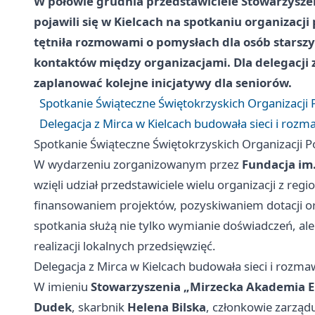
W połowie grudnia przedstawiciele Stowarzysz
pojawili się w Kielcach na spotkaniu organizac
tętniła rozmowami o pomysłach dla osób starszy
kontaktów między organizacjami. Dla delegacji z
zaplanować kolejne inicjatywy dla seniorów.
Spotkanie Świąteczne Świętokrzyskich Organizacji
Delegacja z Mirca w Kielcach budowała sieci i rozm
Spotkanie Świąteczne Świętokrzyskich Organizacji 
W wydarzeniu zorganizowanym przez
Fundacja im
wzięli udział przedstawiciele wielu organizacji z r
finansowaniem projektów, pozyskiwaniem dotacji or
spotkania służą nie tylko wymianie doświadczeń, al
realizacji lokalnych przedsięwzięć.
Delegacja z Mirca w Kielcach budowała sieci i rozma
W imieniu
Stowarzyszenia „Mirzecka Akademia E
Dudek
, skarbnik
Helena Bilska
, członkowie zarząd