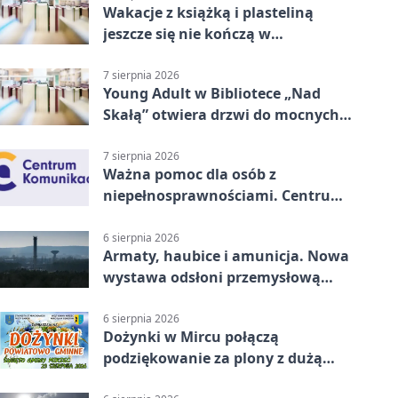
Wakacje z książką i plasteliną
jeszcze się nie kończą w
Starachowicach
7 sierpnia 2026
Young Adult w Bibliotece „Nad
Skałą” otwiera drzwi do mocnych
historii
7 sierpnia 2026
Ważna pomoc dla osób z
niepełnosprawnościami. Centrum
działa w Kielcach
6 sierpnia 2026
Armaty, haubice i amunicja. Nowa
wystawa odsłoni przemysłową
potęgę Starachowic
6 sierpnia 2026
Dożynki w Mircu połączą
podziękowanie za plony z dużą
sceną