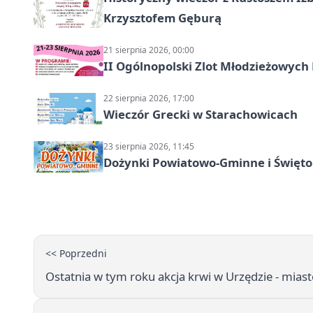
Krzysztofem Gęburą
21 sierpnia 2026, 00:00
II Ogólnopolski Zlot Młodzieżowych
22 sierpnia 2026, 17:00
Wieczór Grecki w Starachowicach
23 sierpnia 2026, 11:45
Dożynki Powiatowo-Gminne i Święto
<< Poprzedni
Ostatnia w tym roku akcja krwi w Urzędzie - mias