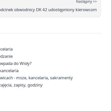
Następny >>
odcinek obwodnicy DK 42 udostępniony kierowcom
celaria
edzanie
e wpada do Wisły?
kancelaria
wicach - msze, kancelaria, sakramenty
jęcia, zapisy, godziny