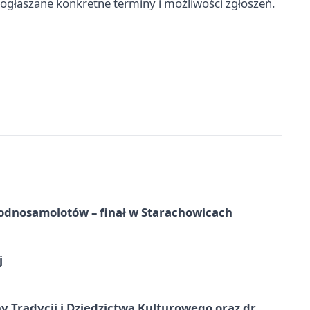
ogłaszane konkretne terminy i możliwości zgłoszeń.
odnosamolotów – finał w Starachowicach
j
y Tradycji i Dziedzictwa Kulturowego oraz dr