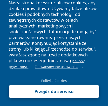
Nasza strona korzysta z plików cookies, aby
działała prawidłowo. Używamy także plików
cookies i podobnych technologii od
zewnętrznych dostawców w celach
analitycznych, marketingowych i
społecznościowych. Informacje te mogą być
Copyright © 2026 e-starachowice.pl Wszystkie prawa
przetwarzane również przez naszych
zastrzeżone.
partnerów. Kontynuując korzystanie ze
strony lub klikając „Przechodzę do serwisu",
wyrażasz zgodę na użycie dodatkowych
Polityka
Polityka
News
Autorzy
plików cookies zgodnie z naszą
polityką
Prywatności
Cookies
.
.
prywatności
Zaawansowane ustawienia
Polityka Cookies
Przejdź do serwisu