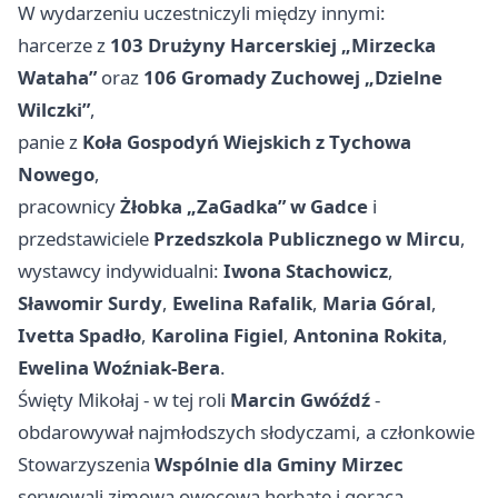
W wydarzeniu uczestniczyli między innymi:
harcerze z
103 Drużyny Harcerskiej „Mirzecka
Wataha”
oraz
106 Gromady Zuchowej „Dzielne
Wilczki”
,
panie z
Koła Gospodyń Wiejskich z Tychowa
Nowego
,
pracownicy
Żłobka „ZaGadka” w Gadce
i
przedstawiciele
Przedszkola Publicznego w Mircu
,
wystawcy indywidualni:
Iwona Stachowicz
,
Sławomir Surdy
,
Ewelina Rafalik
,
Maria Góral
,
Ivetta Spadło
,
Karolina Figiel
,
Antonina Rokita
,
Ewelina Woźniak-Bera
.
Święty Mikołaj - w tej roli
Marcin Gwóźdź
-
obdarowywał najmłodszych słodyczami, a członkowie
Stowarzyszenia
Wspólnie dla Gminy Mirzec
serwowali zimową owocową herbatę i gorącą