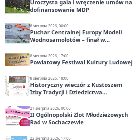
Uroczysta gala i wręczenie umów na
dofinansowanie MDP
8 sierpnia 2026, 00:00
Puchar Centralnej Europy Modeli
Wodnosamolotów – finał w
Starachowicach
8 sierpnia 2026, 17:00
Powiatowy Festiwal Kultury Ludowej
8 sierpnia 2026, 18:00
Historyczny wieczór z Kustoszem
Izby Tradycji i Dziedzictwa
Kulturowego oraz dr Krzysztofem
Gęburą
21 sierpnia 2026, 00:00
II Ogólnopolski Zlot Młodzieżowych
Rad w Sochaczewie
22 sierpnia 2026, 17:00