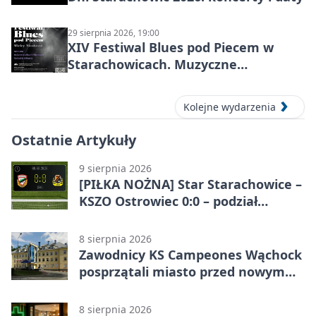
29 sierpnia 2026, 19:00
XIV Festiwal Blues pod Piecem w
Starachowicach. Muzyczne
wspomnienia, mocne nazwiska i
blues w zabytkowej hucie
Kolejne wydarzenia
Ostatnie Artykuły
9 sierpnia 2026
[PIŁKA NOŻNA] Star Starachowice –
KSZO Ostrowiec 0:0 – podział
punktów w Betclic 3. Liga Grupa 4
(Grupa IV)
8 sierpnia 2026
Zawodnicy KS Campeones Wąchock
posprzątali miasto przed nowym
sezonem
8 sierpnia 2026