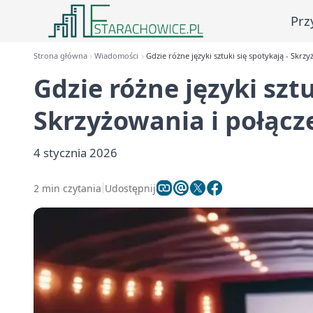
Prz
Strona główna
Wiadomości
Gdzie różne języki sztuki się spotykają - Skrz
Gdzie różne języki sztu
Skrzyżowania i połącz
4 stycznia 2026
2 min czytania
Udostępnij