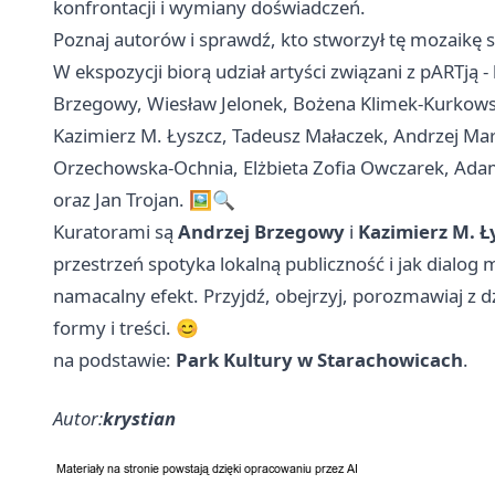
konfrontacji i wymiany doświadczeń.
Poznaj autorów i sprawdź, kto stworzył tę mozaikę 
W ekspozycji biorą udział artyści związani z pARTją -
Brzegowy, Wiesław Jelonek, Bożena Klimek-Kurkowsk
Kazimierz M. Łyszcz, Tadeusz Małaczek, Andrzej Ma
Orzechowska-Ochnia, Elżbieta Zofia Owczarek, Adam
oraz Jan Trojan. 🖼️🔍
Kuratorami są
Andrzej Brzegowy
i
Kazimierz M. Ł
przestrzeń spotyka lokalną publiczność i jak dialog
namacalny efekt. Przyjdź, obejrzyj, porozmawiaj z 
formy i treści. 😊
na podstawie:
Park Kultury w Starachowicach
.
Autor:
krystian