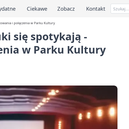
ydatne
Ciekawe
Zobacz
Kontakt
yżowania i połączenia w Parku Kultury
ki się spotykają -
enia w Parku Kultury