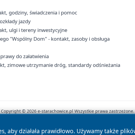
kt, godziny, świadczenia i pomoc
rozkłady jazdy
t, ulgi i tereny inwestycyjne
go "Wspólny Dom" - kontakt, zasoby i obsługa
sprawy do załatwienia
kt, zimowe utrzymanie dróg, standardy odśnieżania
Copyright © 2026 e-starachowice.pl Wszystkie prawa zastrzeżone.
es, aby działała prawidłowo. Używamy także plik
News
Autorzy
Polityka Prywatności
Polityka Cookie