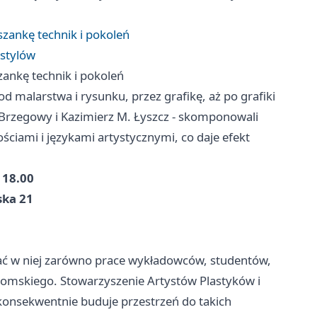
szankę technik i pokoleń
 stylów
zankę technik i pokoleń
d malarstwa i rysunku, przez grafikę, aż po grafiki
j Brzegowy i Kazimierz M. Łyszcz - skomponowali
ciami i językami artystycznymi, co daje efekt
 18.00
ska 21
ać w niej zarówno prace wykładowców, studentów,
domskiego. Stowarzyszenie Artystów Plastyków i
 konsekwentnie buduje przestrzeń do takich