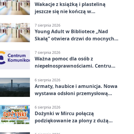
Wakacje z książką i plasteliną
jeszcze się nie kończą w
Starachowicach
7 sierpnia 2026
Young Adult w Bibliotece „Nad
Skałą” otwiera drzwi do mocnych
historii
7 sierpnia 2026
Ważna pomoc dla osób z
niepełnosprawnościami. Centrum
działa w Kielcach
6 sierpnia 2026
Armaty, haubice i amunicja. Nowa
wystawa odsłoni przemysłową
potęgę Starachowic
6 sierpnia 2026
Dożynki w Mircu połączą
podziękowanie za plony z dużą
sceną