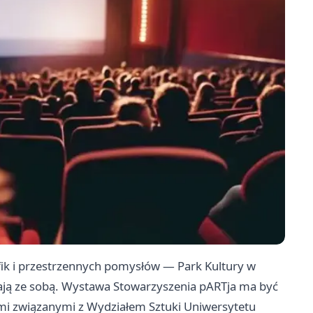
rafik i przestrzennych pomysłów — Park Kultury w
ają ze sobą. Wystawa Stowarzyszenia pARTja ma być
ami związanymi z Wydziałem Sztuki Uniwersytetu