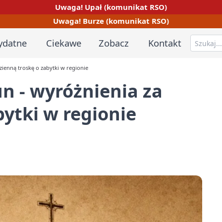
Uwaga! Upał (komunikat RSO)
Uwaga! Burze (komunikat RSO)
ydatne
Ciekawe
Zobacz
Kontakt
ienną troskę o zabytki w regionie
n - wyróżnienia za
bytki w regionie