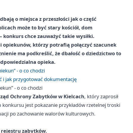
ają o miejsca z przeszłości jak o część
licach może to być stary kościół, dom
konkurs chce zauważyć takie wysiłki.
 i opiekunów, którzy potrafią połączyć szacunek
nienie ma podkreślić, że dbałość o dziedzictwo to
 odpowiedzialna opieka.
ekun” - o co chodzi
ić i jak przygotować dokumentację
kun” - o co chodzi
ząd Ochrony Zabytków w Kielcach
, który zaprosił
m konkursu jest pokazanie przykładów rzetelnej troski
rwacji po zachowanie walorów kulturowych.
rejestru zabytków
,