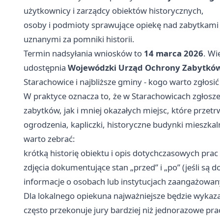
użytkownicy i zarządcy obiektów historycznych,
osoby i podmioty sprawujące opiekę nad zabytkami
uznanymi za pomniki historii.
Termin nadsyłania wniosków to
14 marca 2026
. Wi
udostępnia
Wojewódzki Urząd Ochrony Zabytków
Starachowice i najbliższe gminy - kogo warto zgłosi
W praktyce oznacza to, że w Starachowicach zgłos
zabytków, jak i mniej okazałych miejsc, które przetr
ogrodzenia, kapliczki, historyczne budynki mieszka
warto zebrać:
krótką historię obiektu i opis dotychczasowych pra
zdjęcia dokumentujące stan „przed” i „po” (jeśli są d
informacje o osobach lub instytucjach zaangażowan
Dla lokalnego opiekuna najważniejsze będzie wykazani
często przekonuje jury bardziej niż jednorazowe pr