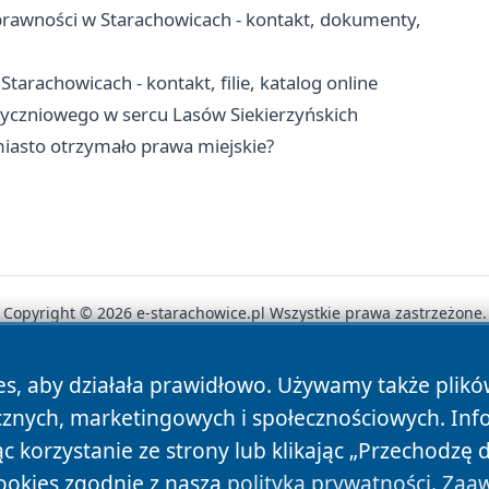
rawności w Starachowicach - kontakt, dokumenty,
tarachowicach - kontakt, filie, katalog online
tyczniowego w sercu Lasów Siekierzyńskich
 miasto otrzymało prawa miejskie?
Copyright © 2026 e-starachowice.pl Wszystkie prawa zastrzeżone.
es, aby działała prawidłowo. Używamy także plik
News
Autorzy
Polityka Prywatności
Polityka Cookie
cznych, marketingowych i społecznościowych. Inf
 korzystanie ze strony lub klikając „Przechodzę 
ookies zgodnie z naszą
polityką prywatności
.
Zaaw