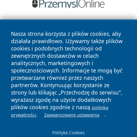
Nasza strona korzysta z plików cookies, aby
działała prawidłowo. Używamy także plików
cookies i podobnych technologii od
zewnętrznych dostawców w celach
Copyright © 2026 e-starachowice.pl Wszystkie prawa
analitycznych, marketingowych i
zastrzeżone.
społecznościowych. Informacje te mogą być
przetwarzane również przez naszych
partnerów. Kontynuując korzystanie ze
Polityka
Polityka
News
Autorzy
strony lub klikając „Przechodzę do serwisu",
Prywatności
Cookies
wyrażasz zgodę na użycie dodatkowych
plików cookies zgodnie z naszą
polityką
.
.
prywatności
Zaawansowane ustawienia
Polityka Cookies