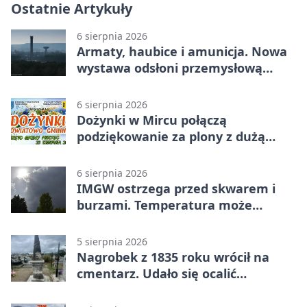
Ostatnie Artykuły
6 sierpnia 2026
Armaty, haubice i amunicja. Nowa
wystawa odsłoni przemysłową
potęgę Starachowic
6 sierpnia 2026
Dożynki w Mircu połączą
podziękowanie za plony z dużą
sceną
6 sierpnia 2026
IMGW ostrzega przed skwarem i
burzami. Temperatura może
sięgnąć 38 stopni
5 sierpnia 2026
Nagrobek z 1835 roku wrócił na
cmentarz. Udało się ocalić
fragment historii