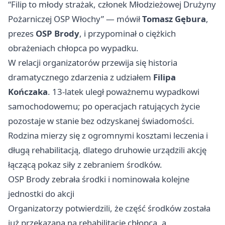
“Filip to młody strażak, członek Młodzieżowej Drużyny
Pożarniczej OSP Włochy” — mówił
Tomasz Gębura
,
prezes
OSP Brody
, i przypominał o ciężkich
obrażeniach chłopca po wypadku.
W relacji organizatorów przewija się historia
dramatycznego zdarzenia z udziałem
Filipa
Kończaka
. 13‑latek uległ poważnemu wypadkowi
samochodowemu; po operacjach ratujących życie
pozostaje w stanie bez odzyskanej świadomości.
Rodzina mierzy się z ogromnymi kosztami leczenia i
długą rehabilitacją, dlatego druhowie urządzili akcję
łączącą pokaz siły z zebraniem środków.
OSP Brody zebrała środki i nominowała kolejne
jednostki do akcji
Organizatorzy potwierdzili, że część środków została
już przekazana na rehabilitację chłopca, a