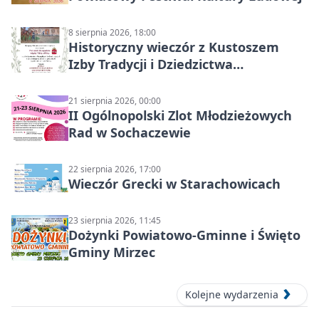
8 sierpnia 2026, 18:00
Historyczny wieczór z Kustoszem
Izby Tradycji i Dziedzictwa
Kulturowego oraz dr Krzysztofem
Gęburą
21 sierpnia 2026, 00:00
II Ogólnopolski Zlot Młodzieżowych
Rad w Sochaczewie
22 sierpnia 2026, 17:00
Wieczór Grecki w Starachowicach
23 sierpnia 2026, 11:45
Dożynki Powiatowo-Gminne i Święto
Gminy Mirzec
Kolejne wydarzenia