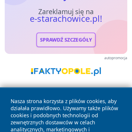
Zareklamuj się na
e-starachowice.pl!
SPRAWDŹ SZCZEGÓŁY
autopromocja
Nasza strona korzysta z plików cookies, aby
działała prawidłowo. Używamy także plików
cookies i podobnych technologii od
zewnętrznych dostawców w celach
Copyright © 2026 e-starachowice.pl Wszystkie prawa
analitycznych, marketingowych i
zastrzeżone.