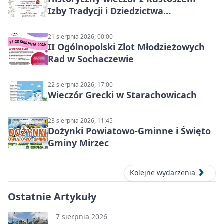
Izby Tradycji i Dziedzictwa
Kulturowego oraz dr Krzysztofem
Gęburą
21 sierpnia 2026, 00:00
II Ogólnopolski Zlot Młodzieżowych
Rad w Sochaczewie
22 sierpnia 2026, 17:00
Wieczór Grecki w Starachowicach
23 sierpnia 2026, 11:45
Dożynki Powiatowo-Gminne i Święto
Gminy Mirzec
Kolejne wydarzenia
Ostatnie Artykuły
7 sierpnia 2026