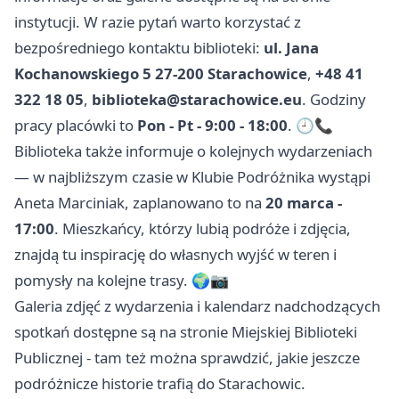
instytucji. W razie pytań warto korzystać z
bezpośredniego kontaktu biblioteki:
ul. Jana
Kochanowskiego 5 27-200 Starachowice
,
+48 41
322 18 05
,
biblioteka@starachowice.eu
. Godziny
pracy placówki to
Pon - Pt - 9:00 - 18:00
. 🕘📞
Biblioteka także informuje o kolejnych wydarzeniach
— w najbliższym czasie w Klubie Podróżnika wystąpi
Aneta Marciniak, zaplanowano to na
20 marca -
17:00
. Mieszkańcy, którzy lubią podróże i zdjęcia,
znajdą tu inspirację do własnych wyjść w teren i
pomysły na kolejne trasy. 🌍📷
Galeria zdjęć z wydarzenia i kalendarz nadchodzących
spotkań dostępne są na stronie Miejskiej Biblioteki
Publicznej - tam też można sprawdzić, jakie jeszcze
podróżnicze historie trafią do Starachowic.