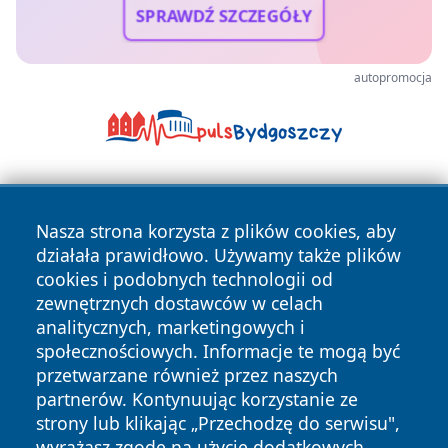
SPRAWDŹ SZCZEGÓŁY
autopromocja
Nasza strona korzysta z plików cookies, aby
działała prawidłowo. Używamy także plików
cookies i podobnych technologii od
zewnętrznych dostawców w celach
Copyright © 2026 e-starachowice.pl Wszystkie prawa
analitycznych, marketingowych i
zastrzeżone.
społecznościowych. Informacje te mogą być
przetwarzane również przez naszych
partnerów. Kontynuując korzystanie ze
Polityka
Polityka
News
Autorzy
strony lub klikając „Przechodzę do serwisu",
Prywatności
Cookies
wyrażasz zgodę na użycie dodatkowych