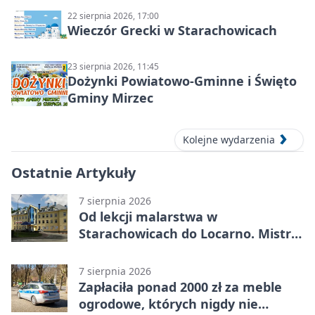
22 sierpnia 2026, 17:00
Wieczór Grecki w Starachowicach
23 sierpnia 2026, 11:45
Dożynki Powiatowo-Gminne i Święto
Gminy Mirzec
Kolejne wydarzenia
Ostatnie Artykuły
7 sierpnia 2026
Od lekcji malarstwa w
Starachowicach do Locarno. Mistrz
tworzy plakat debiutu uczennicy
7 sierpnia 2026
Zapłaciła ponad 2000 zł za meble
ogrodowe, których nigdy nie