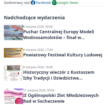
Zaobserwuj nas!
Facebook
Google News
Nadchodzące wydarzenia
8 sierpnia 2026, 00:00
Puchar Centralnej Europy Modeli
Wodnosamolotów – finał w
Starachowicach
8 sierpnia 2026, 17:00
Powiatowy Festiwal Kultury Ludowej
8 sierpnia 2026, 18:00
Historyczny wieczór z Kustoszem
Izby Tradycji i Dziedzictwa
Kulturowego oraz dr Krzysztofem
Gęburą
21 sierpnia 2026, 00:00
II Ogólnopolski Zlot Młodzieżowych
Rad w Sochaczewie