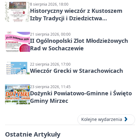
8 sierpnia 2026, 18:00
Historyczny wieczór z Kustoszem
Izby Tradycji i Dziedzictwa
Kulturowego oraz dr Krzysztofem
Gęburą
21 sierpnia 2026, 00:00
II Ogólnopolski Zlot Młodzieżowych
Rad w Sochaczewie
22 sierpnia 2026, 17:00
Wieczór Grecki w Starachowicach
23 sierpnia 2026, 11:45
Dożynki Powiatowo-Gminne i Święto
Gminy Mirzec
Kolejne wydarzenia
Ostatnie Artykuły