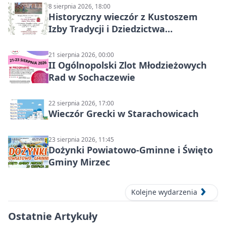
8 sierpnia 2026, 18:00
Historyczny wieczór z Kustoszem
Izby Tradycji i Dziedzictwa
Kulturowego oraz dr Krzysztofem
Gęburą
21 sierpnia 2026, 00:00
II Ogólnopolski Zlot Młodzieżowych
Rad w Sochaczewie
22 sierpnia 2026, 17:00
Wieczór Grecki w Starachowicach
23 sierpnia 2026, 11:45
Dożynki Powiatowo-Gminne i Święto
Gminy Mirzec
Kolejne wydarzenia
Ostatnie Artykuły