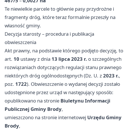
467/5
–
0,0027 ha
Te niewielkie parcele to głównie pasy przydrożne i
fragmenty dróg, które teraz formalnie przeszły na
własność gminy.
Decyzja starosty – procedura i publikacja
obwieszczenia
Akt prawny, na podstawie którego podjęto decyzję, to
art.
10
ustawy z dnia
13 lipca 2023 r.
o szczególnych
rozwiązaniach dotyczących regulacji stanu prawnego
niektórych dróg ogólnodostępnych (Dz. U. z
2023 r.
,
poz.
1722
). Obwieszczenie o wydanej decyzji zostało
udostępnione przez urząd w następujący sposób:
opublikowano na stronie
Biuletynu Informacji
Publicznej Gminy Brody
,
umieszczono na stronie internetowej
Urzędu Gminy
Brody
,