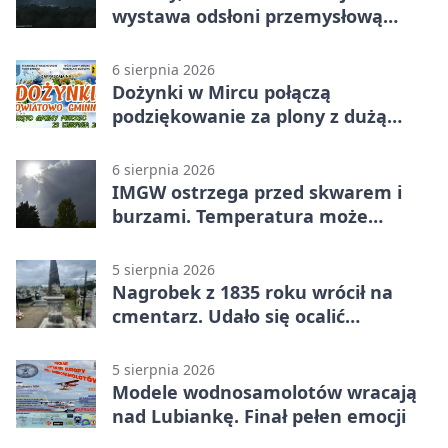
wystawa odsłoni przemysłową
potęgę Starachowic
6 sierpnia 2026
Dożynki w Mircu połączą
podziękowanie za plony z dużą
sceną
6 sierpnia 2026
IMGW ostrzega przed skwarem i
burzami. Temperatura może
sięgnąć 38 stopni
5 sierpnia 2026
Nagrobek z 1835 roku wrócił na
cmentarz. Udało się ocalić
fragment historii
5 sierpnia 2026
Modele wodnosamolotów wracają
nad Lubiankę. Finał pełen emocji