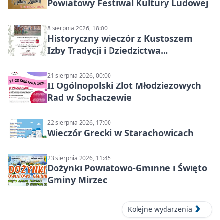
Powiatowy Festiwal Kultury Ludowej
8 sierpnia 2026, 18:00
Historyczny wieczór z Kustoszem
Izby Tradycji i Dziedzictwa
Kulturowego oraz dr Krzysztofem
Gęburą
21 sierpnia 2026, 00:00
II Ogólnopolski Zlot Młodzieżowych
Rad w Sochaczewie
22 sierpnia 2026, 17:00
Wieczór Grecki w Starachowicach
23 sierpnia 2026, 11:45
Dożynki Powiatowo-Gminne i Święto
Gminy Mirzec
Kolejne wydarzenia