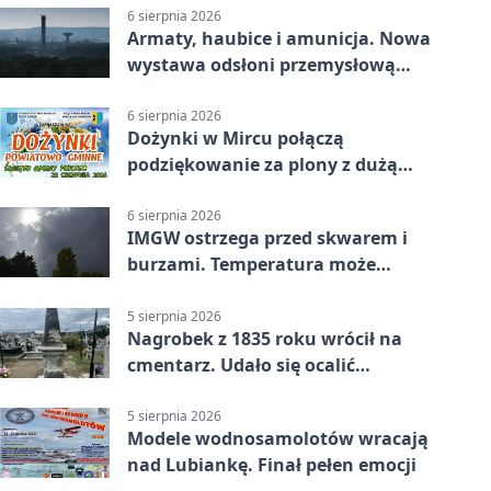
6 sierpnia 2026
Armaty, haubice i amunicja. Nowa
wystawa odsłoni przemysłową
potęgę Starachowic
6 sierpnia 2026
Dożynki w Mircu połączą
podziękowanie za plony z dużą
sceną
6 sierpnia 2026
IMGW ostrzega przed skwarem i
burzami. Temperatura może
sięgnąć 38 stopni
5 sierpnia 2026
Nagrobek z 1835 roku wrócił na
cmentarz. Udało się ocalić
fragment historii
5 sierpnia 2026
Modele wodnosamolotów wracają
nad Lubiankę. Finał pełen emocji