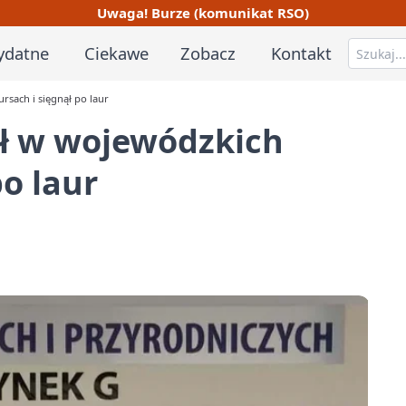
Uwaga! Burze (komunikat RSO)
ydatne
Ciekawe
Zobacz
Kontakt
rsach i sięgnął po laur
ął w wojewódzkich
o laur