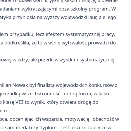
 jednym nazwiskiem kryje się kilka miesięcy, a pewnie
 z zadaniami wykraczającymi poza szkolny program. W
yka przyniosła najwyższy wojewódzki laur, ale jego
iełem przypadku, lecz efektem systematycznej pracy,
a podkreśliła, że to właśnie wytrwałość prowadzi do
mowej wiedzy, ale przede wszystkim systematycznej
ymilian Nowak był finalistą wojewódzkich konkursów z
uje rzadką wszechstronność i dobrą formę w kilku
 klasę VIII to wynik, który otwiera drogę do
łem.
ca, doceniając ich wsparcie, motywację i obecność w
niż sam medal czy dyplom – jest jeszcze zaplecze w