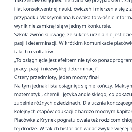
Taki zestaw osiągnięć nie trafia się przypadkiem. Za
i lat konsekwentnej nauki, ćwiczeń i mierzenia się
przypadku Maksymiliana Nowaka to właśnie informat
wynik nie zamknął się w jednym konkursie.
Szkoła zwróciła uwagę, że sukces ucznia nie jest dz
pasji i determinacji. W krótkim komunikacie placówk
takich rezultatów.
„To osiągnięcie jest efektem nie tylko ponadprogra
pracy, pasji i niezwykłej determinacji”.
Cztery przedmioty, jeden mocny finał
Na tym jednak lista osiągnięć się nie kończy. Maks
matematyki, chemii i języka angielskiego, co pokaz
zupełnie różnych dziedzinach. Dla ucznia kończącego
kolejnych etapów edukacji z bardzo mocnym kapita
Placówka z Krynek pogratulowała też rodzicom chłop
tej drodze. W takich historiach widać zwykle więcej 