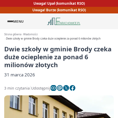
Uwaga! Upał (komunikat RSO)
Uwaga! Burze (komunikat RSO)
MENU
Strona główna
Wiadomości
Dwie szkoły w gminie Brody czeka duże ocieplenie za ponad 6 milionów złotych
Dwie szkoły w gminie Brody czeka
duże ocieplenie za ponad 6
milionów złotych
31 marca 2026
3 min czytania
Udostępnij