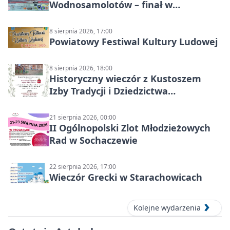
Wodnosamolotów – finał w
Starachowicach
8 sierpnia 2026, 17:00
Powiatowy Festiwal Kultury Ludowej
8 sierpnia 2026, 18:00
Historyczny wieczór z Kustoszem
Izby Tradycji i Dziedzictwa
Kulturowego oraz dr Krzysztofem
Gęburą
21 sierpnia 2026, 00:00
II Ogólnopolski Zlot Młodzieżowych
Rad w Sochaczewie
22 sierpnia 2026, 17:00
Wieczór Grecki w Starachowicach
Kolejne wydarzenia