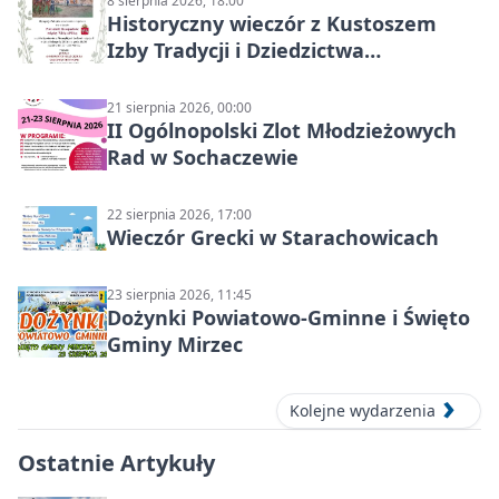
8 sierpnia 2026, 18:00
Historyczny wieczór z Kustoszem
Izby Tradycji i Dziedzictwa
Kulturowego oraz dr Krzysztofem
Gęburą
21 sierpnia 2026, 00:00
II Ogólnopolski Zlot Młodzieżowych
Rad w Sochaczewie
22 sierpnia 2026, 17:00
Wieczór Grecki w Starachowicach
23 sierpnia 2026, 11:45
Dożynki Powiatowo-Gminne i Święto
Gminy Mirzec
Kolejne wydarzenia
Ostatnie Artykuły