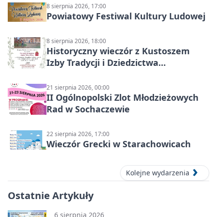
8 sierpnia 2026, 17:00
Powiatowy Festiwal Kultury Ludowej
8 sierpnia 2026, 18:00
Historyczny wieczór z Kustoszem
Izby Tradycji i Dziedzictwa
Kulturowego oraz dr Krzysztofem
Gęburą
21 sierpnia 2026, 00:00
II Ogólnopolski Zlot Młodzieżowych
Rad w Sochaczewie
22 sierpnia 2026, 17:00
Wieczór Grecki w Starachowicach
Kolejne wydarzenia
Ostatnie Artykuły
6 sierpnia 2026