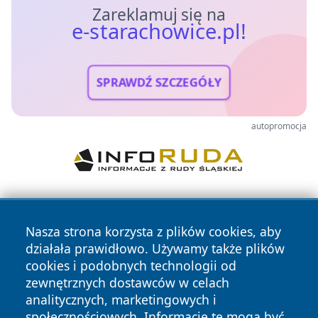
Zareklamuj się na
e-starachowice.pl!
SPRAWDŹ SZCZEGÓŁY
autopromocja
Nasza strona korzysta z plików cookies, aby
działała prawidłowo. Używamy także plików
cookies i podobnych technologii od
zewnętrznych dostawców w celach
Copyright © 2026 e-starachowice.pl Wszystkie prawa
analitycznych, marketingowych i
zastrzeżone.
społecznościowych. Informacje te mogą być