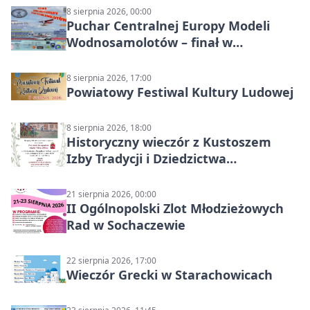
8 sierpnia 2026, 00:00
Puchar Centralnej Europy Modeli
Wodnosamolotów – finał w
Starachowicach
8 sierpnia 2026, 17:00
Powiatowy Festiwal Kultury Ludowej
8 sierpnia 2026, 18:00
Historyczny wieczór z Kustoszem
Izby Tradycji i Dziedzictwa
Kulturowego oraz dr Krzysztofem
Gęburą
21 sierpnia 2026, 00:00
II Ogólnopolski Zlot Młodzieżowych
Rad w Sochaczewie
22 sierpnia 2026, 17:00
Wieczór Grecki w Starachowicach