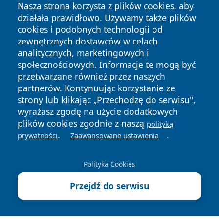
Nasza strona korzysta z plików cookies, aby
działała prawidłowo. Używamy także plików
cookies i podobnych technologii od
zewnętrznych dostawców w celach
analitycznych, marketingowych i
Copyright © 2026 e-starachowice.pl Wszystkie prawa
społecznościowych. Informacje te mogą być
zastrzeżone.
przetwarzane również przez naszych
partnerów. Kontynuując korzystanie ze
strony lub klikając „Przechodzę do serwisu",
Polityka
Polityka
News
Autorzy
wyrażasz zgodę na użycie dodatkowych
Prywatności
Cookies
plików cookies zgodnie z naszą
polityką
.
.
prywatności
Zaawansowane ustawienia
Polityka Cookies
Przejdź do serwisu