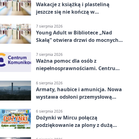
Wakacje z książką i plasteliną
jeszcze się nie kończą w
Starachowicach
7 sierpnia 2026
Young Adult w Bibliotece „Nad
Skałą” otwiera drzwi do mocnych
historii
7 sierpnia 2026
Ważna pomoc dla osób z
niepełnosprawnościami. Centrum
działa w Kielcach
6 sierpnia 2026
Armaty, haubice i amunicja. Nowa
wystawa odsłoni przemysłową
potęgę Starachowic
6 sierpnia 2026
Dożynki w Mircu połączą
podziękowanie za plony z dużą
sceną