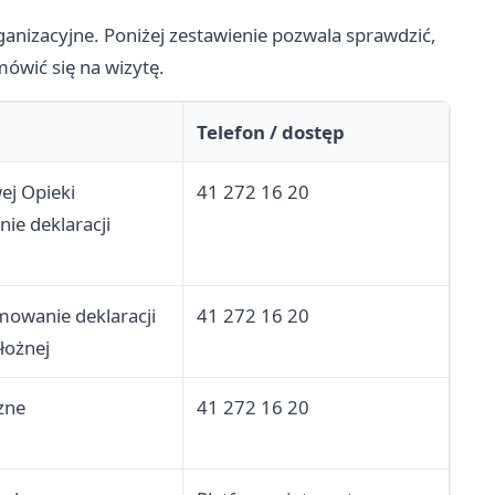
anizacyjne. Poniżej zestawienie pozwala sprawdzić,
ówić się na wizytę.
Telefon / dostęp
ej Opieki
41 272 16 20
ie deklaracji
mowanie deklaracji
41 272 16 20
łożnej
zne
41 272 16 20