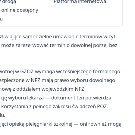
y drogą
Platforma internetowa
 online dostępny
mu
żliwiające samodzielne umawianie terminów wizyt
t może zarezerwować termin o dowolnej porze, bez
owotnej w GZOZ wymaga wcześniejszego formalnego
 ubezpieczone w NFZ mają prawo wyboru dowolnego
 umowę z oddziałem wojewódzkim NFZ.
rację wyboru lekarza — dokument ten potwierdza
 korzystania z pełnego zakresu świadczeń POZ.
du.
ci opieką pielęgniarki szkolnej — oni również mogą