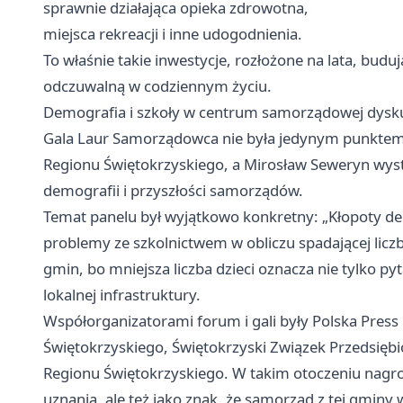
sprawnie działająca opieka zdrowotna,
miejsca rekreacji i inne udogodnienia.
To właśnie takie inwestycje, rozłożone na lata, budu
odczuwalną w codziennym życiu.
Demografia i szkoły w centrum samorządowej dysku
Gala Laur Samorządowca nie była jedynym punkte
Regionu Świętokrzyskiego, a Mirosław Seweryn wyst
demografii i przyszłości samorządów.
Temat panelu był wyjątkowo konkretny: „Kłopoty de
problemy ze szkolnictwem w obliczu spadającej liczby
gmin, bo mniejsza liczba dzieci oznacza nie tylko pyt
lokalnej infrastruktury.
Współorganizatorami forum i gali były Polska Pre
Świętokrzyskiego, Świętokrzyski Związek Przedsięb
Regionu Świętokrzyskiego. W takim otoczeniu nagro
uznania, ale też jako znak, że samorząd z tej gminy