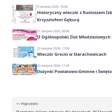
8 sierpnia 2026, 18:00
Historyczny wieczór z Kustoszem Izb
Krzysztofem Gęburą
21 sierpnia 2026, 00:00
II Ogólnopolski Zlot Młodzieżowych
22 sierpnia 2026, 17:00
Wieczór Grecki w Starachowicach
23 sierpnia 2026, 11:45
Dożynki Powiatowo-Gminne i Święto
<< Poprzedni
Bezpłatny bilans zdrowia dla dorosłych. W Stara