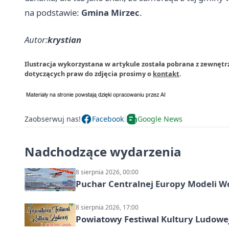
na podstawie:
Gmina Mirzec
.
Autor:
krystian
Ilustracja wykorzystana w artykule została pobrana z zewnętr
dotyczących praw do zdjęcia prosimy o
kontakt
.
Zaobserwuj nas!
Facebook
Google News
Nadchodzące wydarzenia
8 sierpnia 2026, 00:00
Puchar Centralnej Europy Modeli W
8 sierpnia 2026, 17:00
Powiatowy Festiwal Kultury Ludowe