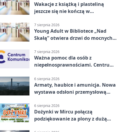
Wakacje z książką i plasteliną
jeszcze się nie kończą w
Starachowicach
7 sierpnia 2026
Young Adult w Bibliotece „Nad
Skałą” otwiera drzwi do mocnych
historii
7 sierpnia 2026
Ważna pomoc dla osób z
niepełnosprawnościami. Centrum
działa w Kielcach
6 sierpnia 2026
Armaty, haubice i amunicja. Nowa
wystawa odsłoni przemysłową
potęgę Starachowic
6 sierpnia 2026
Dożynki w Mircu połączą
podziękowanie za plony z dużą
sceną