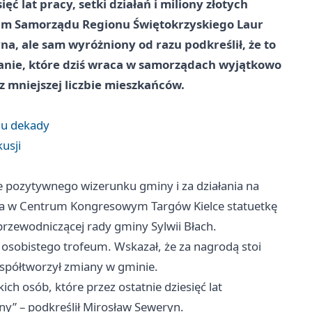
ęć lat pracy, setki działań i miliony złotych
um Samorządu Regionu Świętokrzyskiego Laur
a, ale sam wyróżniony od razu podkreślił, że to
ytanie, które dziś wraca w samorządach wyjątkowo
z mniejszej liczbie mieszkańców.
gu dekady
usji
pozytywnego wizerunku gminy i za działania na
enia w Centrum Kongresowym Targów
Kielce
statuetkę
rzewodniczącej rady gminy Sylwii Błach.
osobistego trofeum. Wskazał, że za nagrodą stoi
współtworzył zmiany w gminie.
h osób, które przez ostatnie dziesięć lat
ny” – podkreślił Mirosław Seweryn.