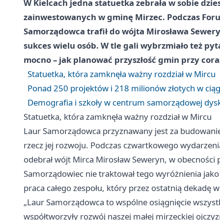
W Kielcach jedna statuetka zebrała w sobie dziesi
zainwestowanych w gminę Mirzec. Podczas For
Samorządowca trafił do wójta Mirosława Seweryn
sukces wielu osób. W tle gali wybrzmiało też p
mocno – jak planować przyszłość gmin przy cora
Statuetka, która zamknęła ważny rozdział w Mircu
Ponad 250 projektów i 218 milionów złotych w cią
Demografia i szkoły w centrum samorządowej dysk
Statuetka, która zamknęła ważny rozdział w Mircu
Laur Samorządowca przyznawany jest za budowanie 
rzecz jej rozwoju. Podczas czwartkowego wydarz
odebrał wójt Mirca Mirosław Seweryn, w obecności p
Samorządowiec nie traktował tego wyróżnienia jako 
praca całego zespołu, który przez ostatnią dekadę 
„Laur Samorządowca to wspólne osiągnięcie wszystkic
współtworzyły rozwój naszej małej mirzeckiej ojczyz