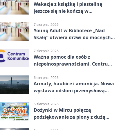
Wakacje z książką i plasteliną
jeszcze się nie kończą w
Starachowicach
7 sierpnia 2026
Young Adult w Bibliotece „Nad
Skałą” otwiera drzwi do mocnych
historii
7 sierpnia 2026
Ważna pomoc dla osób z
niepełnosprawnościami. Centrum
działa w Kielcach
6 sierpnia 2026
Armaty, haubice i amunicja. Nowa
wystawa odsłoni przemysłową
potęgę Starachowic
6 sierpnia 2026
Dożynki w Mircu połączą
podziękowanie za plony z dużą
sceną