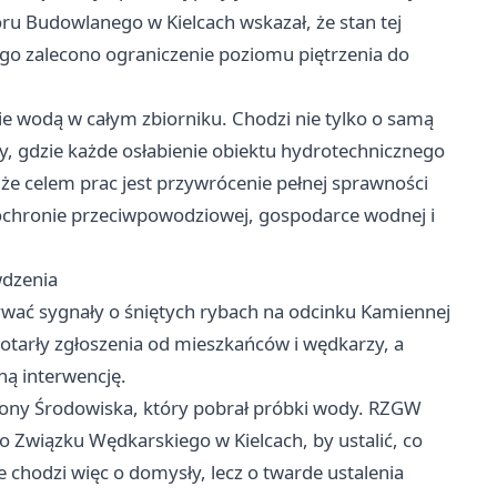
zoru Budowlanego w
Kielcach
wskazał, że stan tej
ego zalecono ograniczenie poziomu piętrzenia do
e wodą w całym zbiorniku. Chodzi nie tylko o samą
ry, gdzie każde osłabienie obiektu hydrotechnicznego
że celem prac jest przywrócenie pełnej sprawności
ć ochronie przeciwpowodziowej, gospodarce wodnej i
wdzenia
ywać sygnały o śniętych rybach na odcinku Kamiennej
otarły zgłoszenia od mieszkańców i wędkarzy, a
ną interwencję.
rony Środowiska, który pobrał próbki wody. RZGW
Związku Wędkarskiego w Kielcach, by ustalić, co
e chodzi więc o domysły, lecz o twarde ustalenia