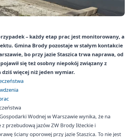
przypadek – każdy etap prac jest monitorowany, a
iektu. Gmina Brody pozostaje w stałym kontakcie
szawie, bo przy jazie Staszica trwa naprawa, od
 pojawił się też osobny niepokój związany z
ziś więcej niż jeden wymiar.
ieczeństwa
awdzenia
prac
eczeństwa
d Gospodarki Wodnej w
Warszawie
wynika, że na
 z przebudową jazów ZW Brody Iłżeckie i
awę ściany oporowej przy jazie Staszica. To nie jest