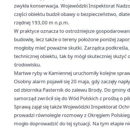
zwykła konserwacja. Wojewódzki Inspektorat Nad
części obiektu budził obawy o bezpieczeństwo, dlat
rzędnej 193,00 m n.p.m.
W praktyce oznacza to ostrożniejsze gospodarowani
budowlę, lecz także o tereny położone poniżej zapo
mogłoby mieć poważne skutki. Zarządca podkreśla, 
technicznej obiektu, tak by mógł skuteczniej służy
środowisku.
Martwe ryby w Kamiennej uruchomiły kolejne spra
Osobny alarm pojawił się 20 maja, gdy zaczęły napł
od zbiornika Pasternik do zalewu Brody. Do gminy d
samorząd zwrócił się do Wód Polskich z prośbą o pil
Sprawą zajął się także Wojewódzki Inspektorat Och
prowadzi równolegle rozmowy z Okręgiem Polskiego 
mogło doprowadzić do tej sytuacji. Na tym etapie ni