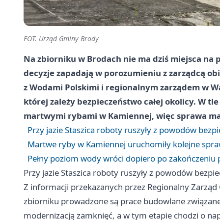
FOT. Urząd Gminy Brody
Na zbiorniku w Brodach nie ma dziś miejsca na 
decyzje zapadają w porozumieniu z zarządcą ob
z Wodami Polskimi i regionalnym zarządem w War
której zależy bezpieczeństwo całej okolicy. W tle
martwymi rybami w Kamiennej, więc sprawa ma d
Przy jazie Staszica roboty ruszyły z powodów bezp
Martwe ryby w Kamiennej uruchomiły kolejne spr
Pełny poziom wody wróci dopiero po zakończeniu 
Przy jazie Staszica roboty ruszyły z powodów bezpi
Z informacji przekazanych przez Regionalny Zarzą
zbiorniku prowadzone są prace budowlane związane
modernizacją zamknięć, a w tym etapie chodzi o napr