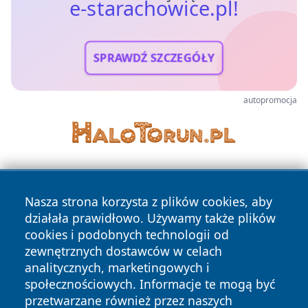
e-starachowice.pl!
SPRAWDŹ SZCZEGÓŁY
autopromocja
Nasza strona korzysta z plików cookies, aby
działała prawidłowo. Używamy także plików
cookies i podobnych technologii od
zewnętrznych dostawców w celach
Copyright © 2026 e-starachowice.pl Wszystkie prawa
analitycznych, marketingowych i
zastrzeżone.
społecznościowych. Informacje te mogą być
przetwarzane również przez naszych