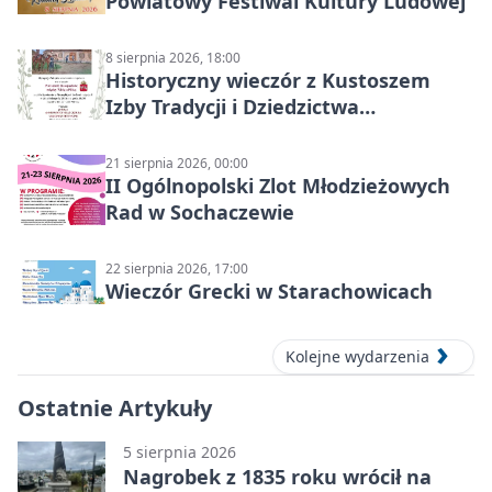
Powiatowy Festiwal Kultury Ludowej
8 sierpnia 2026, 18:00
Historyczny wieczór z Kustoszem
Izby Tradycji i Dziedzictwa
Kulturowego oraz dr Krzysztofem
Gęburą
21 sierpnia 2026, 00:00
II Ogólnopolski Zlot Młodzieżowych
Rad w Sochaczewie
22 sierpnia 2026, 17:00
Wieczór Grecki w Starachowicach
Kolejne wydarzenia
Ostatnie Artykuły
5 sierpnia 2026
Nagrobek z 1835 roku wrócił na