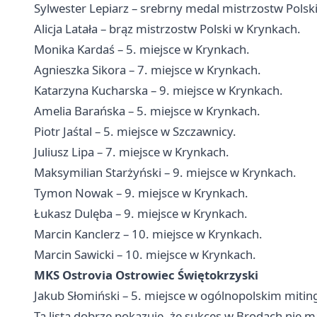
Sylwester Lepiarz – srebrny medal mistrzostw Polsk
Alicja Latała – brąz mistrzostw Polski w Krynkach.
Monika Kardaś – 5. miejsce w Krynkach.
Agnieszka Sikora – 7. miejsce w Krynkach.
Katarzyna Kucharska – 9. miejsce w Krynkach.
Amelia Barańska – 5. miejsce w Krynkach.
Piotr Jaśtal – 5. miejsce w Szczawnicy.
Juliusz Lipa – 7. miejsce w Krynkach.
Maksymilian Starżyński – 9. miejsce w Krynkach.
Tymon Nowak – 9. miejsce w Krynkach.
Łukasz Dulęba – 9. miejsce w Krynkach.
Marcin Kanclerz – 10. miejsce w Krynkach.
Marcin Sawicki – 10. miejsce w Krynkach.
MKS Ostrovia Ostrowiec Świętokrzyski
Jakub Słomiński – 5. miejsce w ogólnopolskim mit
Ta lista dobrze pokazuje, że sukces w Brodach nie m