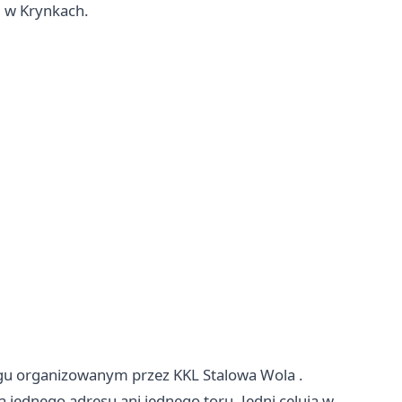
i w Krynkach.
ingu organizowanym przez KKL
Stalowa Wola
.
a jednego adresu ani jednego toru. Jedni celują w