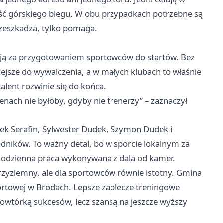
ść górskiego biegu. W obu przypadkach potrzebne są
przeszkadza, tylko pomaga.
oją za przygotowaniem sportowców do startów. Bez
iejsze do wywalczenia, a w małych klubach to właśnie
alent rozwinie się do końca.
nach nie byłoby, gdyby nie trenerzy” – zaznaczył
cek Serafin, Sylwester Dudek, Szymon Dudek i
ników. To ważny detal, bo w sporcie lokalnym za
ż codzienna praca wykonywana z dala od kamer.
przyziemny, ale dla sportowców równie istotny. Gmina
Sportowej w Brodach. Lepsze zaplecze treningowe
powtórką sukcesów, lecz szansą na jeszcze wyższy