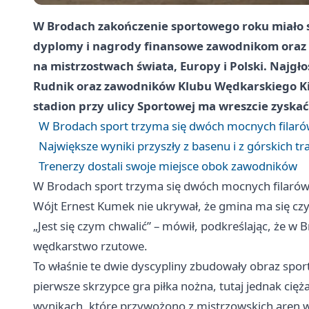
W Brodach zakończenie sportowego roku miało s
dyplomy i nagrody finansowe zawodnikom oraz 
na mistrzostwach świata, Europy i Polski. Najgł
Rudnik oraz zawodników Klubu Wędkarskiego Kieł
stadion przy ulicy Sportowej ma wreszcie zyskać 
W Brodach sport trzyma się dwóch mocnych filar
Największe wyniki przyszły z basenu i z górskich tr
Trenerzy dostali swoje miejsce obok zawodników
W Brodach sport trzyma się dwóch mocnych filaró
Wójt Ernest Kumek nie ukrywał, że gmina ma się cz
„Jest się czym chwalić” – mówił, podkreślając, że w
wędkarstwo rzutowe.
To właśnie te dwie dyscypliny zbudowały obraz sp
pierwsze skrzypce gra piłka nożna, tutaj jednak cięża
wynikach, które przywożono z mistrzowskich aren w E