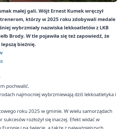
mak małej gali. Wójt Ernest Kumek wręczył
trenerom, którzy w 2025 roku zdobywali medale
ośniej wybrzmiały nazwiska lekkoatletów z LKB
b Brody. W tle pojawiła się też zapowiedź, że
lepszą bieżnię.
ów
as
w
ym pochwalić.
 Brodach najmocniej wybrzmiewają dziś lekkoatletyka i
ortowego roku 2025 w gminie. W wielu samorządach
r sukcesów rozłożył się inaczej. Efekt widać w
uropie i na świecie, a także z najważniejszych