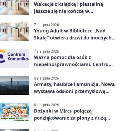
Wakacje z książką i plasteliną
jeszcze się nie kończą w
Starachowicach
7 sierpnia 2026
Young Adult w Bibliotece „Nad
Skałą” otwiera drzwi do mocnych
historii
7 sierpnia 2026
Ważna pomoc dla osób z
niepełnosprawnościami. Centrum
działa w Kielcach
6 sierpnia 2026
Armaty, haubice i amunicja. Nowa
wystawa odsłoni przemysłową
potęgę Starachowic
6 sierpnia 2026
Dożynki w Mircu połączą
podziękowanie za plony z dużą
sceną