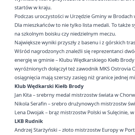
startów w kraju.
Podczas uroczystości w Urzędzie Gminy w Brodach 
Dla mieszkańców to nie tylko lista medali. To także sy
na szkolnym boisku czy niedzielnym meczu.
Największe wyniki przyszły z basenu i z górskich tra
Wśród nagrodzonych znaleźli się reprezentanci dwó
energię w gminie – Klubu Wędkarskiego Kiełb Brody
wyróżnionych dołączył też zawodnik MKS Ostrovia
O
osiągnięcia mają szerszy zasięg niż granice jednej m
Klub Wędkarski Kiełb Brody
Jan Kita – srebrny medal mistrzostw świata w Chorwa
Nikola Serafin – srebro drużynowych mistrzostw św
Lena Dwojak – brąz mistrzostw Polski w Sulęcinie, 
LKB Rudnik
Andrzej Starżyński – złoto mistrzostw Europy w Port