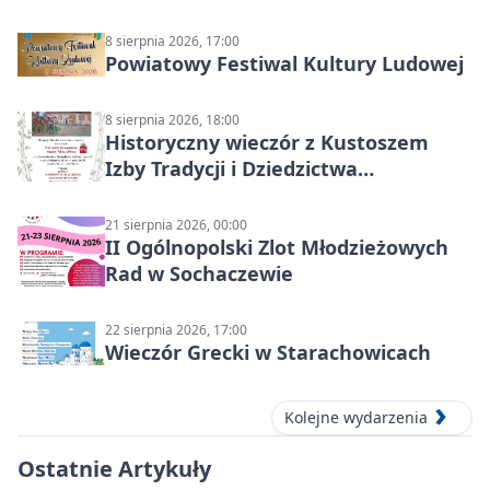
Starachowicach
8 sierpnia 2026, 17:00
Powiatowy Festiwal Kultury Ludowej
8 sierpnia 2026, 18:00
Historyczny wieczór z Kustoszem
Izby Tradycji i Dziedzictwa
Kulturowego oraz dr Krzysztofem
Gęburą
21 sierpnia 2026, 00:00
II Ogólnopolski Zlot Młodzieżowych
Rad w Sochaczewie
22 sierpnia 2026, 17:00
Wieczór Grecki w Starachowicach
Kolejne wydarzenia
Ostatnie Artykuły