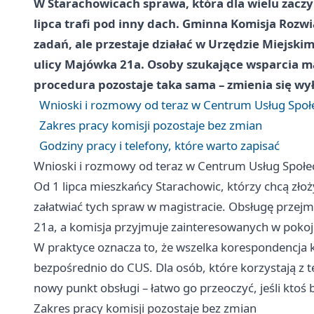
W Starachowicach sprawa, która dla wielu zaczy
lipca trafi pod inny dach. Gminna Komisja Roz
zadań, ale przestaje działać w Urzędzie Miejski
ulicy Majówka 21a. Osoby szukające wsparcia ma
procedura pozostaje taka sama – zmienia się wył
Wnioski i rozmowy od teraz w Centrum Usług Społ
Zakres pracy komisji pozostaje bez zmian
Godziny pracy i telefony, które warto zapisać
Wnioski i rozmowy od teraz w Centrum Usług Społe
Od 1 lipca mieszkańcy Starachowic, którzy chcą zło
załatwiać tych spraw w magistracie. Obsługę przej
21a, a komisja przyjmuje zainteresowanych w pokoj
W praktyce oznacza to, że wszelka korespondencja 
bezpośrednio do CUS. Dla osób, które korzystają z te
nowy punkt obsługi – łatwo go przeoczyć, jeśli kto
Zakres pracy komisji pozostaje bez zmian