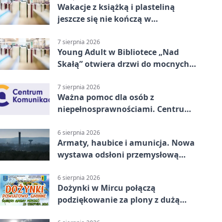
Wakacje z książką i plasteliną
jeszcze się nie kończą w
Starachowicach
7 sierpnia 2026
Young Adult w Bibliotece „Nad
Skałą” otwiera drzwi do mocnych
historii
7 sierpnia 2026
Ważna pomoc dla osób z
niepełnosprawnościami. Centrum
działa w Kielcach
6 sierpnia 2026
Armaty, haubice i amunicja. Nowa
wystawa odsłoni przemysłową
potęgę Starachowic
6 sierpnia 2026
Dożynki w Mircu połączą
podziękowanie za plony z dużą
sceną