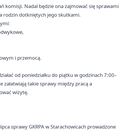
łań komisji. Nadal będzie ona zajmować się sprawami
rodzin dotkniętych jego skutkami.
nymi:
 odwykowe,
lowym i przemocą.
iałać od poniedziałku do piątku w godzinach 7:00–
e załatwiają takie sprawy między pracą a
ować wizytę.
d lipca sprawy GKRPA w Starachowicach prowadzone