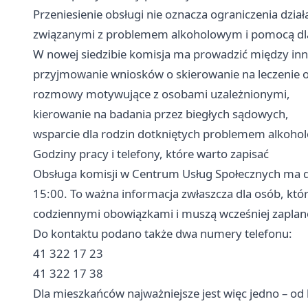
Przeniesienie obsługi nie oznacza ograniczenia dzia
związanymi z problemem alkoholowym i pomocą dla 
W nowej siedzibie komisja ma prowadzić między in
przyjmowanie wniosków o skierowanie na leczenie
rozmowy motywujące z osobami uzależnionymi,
kierowanie na badania przez biegłych sądowych,
wsparcie dla rodzin dotkniętych problemem alkoho
Godziny pracy i telefony, które warto zapisać
Obsługa komisji w Centrum Usług Społecznych ma dz
15:00. To ważna informacja zwłaszcza dla osób, któr
codziennymi obowiązkami i muszą wcześniej zaplan
Do kontaktu podano także dwa numery telefonu:
41 322 17 23
41 322 17 38
Dla mieszkańców najważniejsze jest więc jedno – o