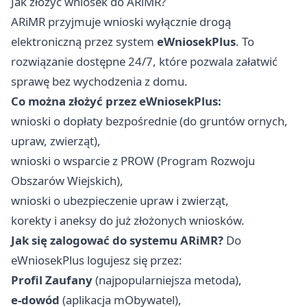
Jak złożyć wniosek do ARiMR?
ARiMR przyjmuje wnioski wyłącznie drogą
elektroniczną przez system
eWniosekPlus
. To
rozwiązanie dostępne 24/7, które pozwala załatwić
sprawę bez wychodzenia z domu.
Co można złożyć przez eWniosekPlus:
wnioski o dopłaty bezpośrednie (do gruntów ornych,
upraw, zwierząt),
wnioski o wsparcie z PROW (Program Rozwoju
Obszarów Wiejskich),
wnioski o ubezpieczenie upraw i zwierząt,
korekty i aneksy do już złożonych wniosków.
Jak się zalogować do systemu ARiMR?
Do
eWniosekPlus logujesz się przez:
Profil Zaufany
(najpopularniejsza metoda),
e-dowód
(aplikacja mObywatel),