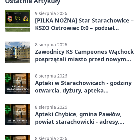
Ostatnie Artykuły
9 sierpnia 2026
[PIŁKA NOŻNA] Star Starachowice –
KSZO Ostrowiec 0:0 – podział
punktów w Betclic 3. Liga Grupa 4
(Grupa IV)
8 sierpnia 2026
Zawodnicy KS Campeones Wąchock
posprzątali miasto przed nowym
sezonem
8 sierpnia 2026
Apteki w Starachowicach - godziny
otwarcia, dyżury, apteka
całodobowa
8 sierpnia 2026
Apteki Chybice, gmina Pawłów,
powiat starachowicki - adresy,
telefony, godziny otwarcia
8 sierpnia 2026