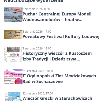
Nadchodzące wydarzenia
8 sierpnia 2026, 00:00
Puchar Centralnej Europy Modeli
Wodnosamolotów – finał w
Starachowicach
8 sierpnia 2026, 17:00
Powiatowy Festiwal Kultury Ludowej
8 sierpnia 2026, 18:00
Historyczny wieczór z Kustoszem
Izby Tradycji i Dziedzictwa
Kulturowego oraz dr Krzysztofem
Gęburą
21 sierpnia 2026, 00:00
II Ogólnopolski Zlot Młodzieżowych
Rad w Sochaczewie
22 sierpnia 2026, 17:00
Wieczór Grecki w Starachowicach