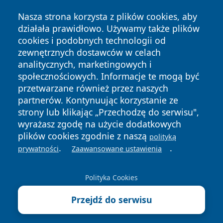
Nasza strona korzysta z plików cookies, aby
działała prawidłowo. Używamy także plików
cookies i podobnych technologii od
zewnętrznych dostawców w celach
analitycznych, marketingowych i
społecznościowych. Informacje te mogą być
przetwarzane również przez naszych
partnerów. Kontynuując korzystanie ze
Copyright © 2026 e-starachowice.pl Wszystkie prawa
zastrzeżone.
strony lub klikając „Przechodzę do serwisu",
wyrażasz zgodę na użycie dodatkowych
plików cookies zgodnie z naszą
polityką
Polityka
Polityka
.
.
prywatności
Zaawansowane ustawienia
News
Autorzy
Prywatności
Cookies
Polityka Cookies
Przejdź do serwisu