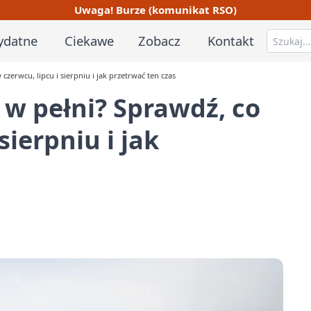
Uwaga! Burze (komunikat RSO)
ydatne
Ciekawe
Zobacz
Kontakt
czerwcu, lipcu i sierpniu i jak przetrwać ten czas
 w pełni? Sprawdź, co
sierpniu i jak