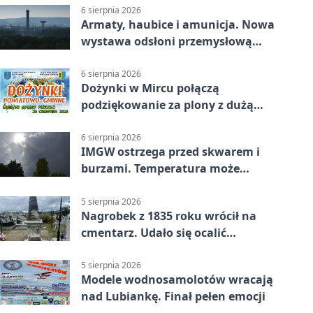
6 sierpnia 2026
Armaty, haubice i amunicja. Nowa
wystawa odsłoni przemysłową
potęgę Starachowic
6 sierpnia 2026
Dożynki w Mircu połączą
podziękowanie za plony z dużą
sceną
6 sierpnia 2026
IMGW ostrzega przed skwarem i
burzami. Temperatura może
sięgnąć 38 stopni
5 sierpnia 2026
Nagrobek z 1835 roku wrócił na
cmentarz. Udało się ocalić
fragment historii
5 sierpnia 2026
Modele wodnosamolotów wracają
nad Lubiankę. Finał pełen emocji