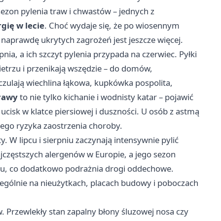
sezon pylenia traw i chwastów – jednych z
rgię w lecie
. Choć wydaje się, że po wiosennym
k naprawdę ukrytych zagrożeń jest jeszcze więcej.
nia, a ich szczyt pylenia przypada na czerwiec. Pyłki
wietrzu i przenikają wszędzie – do domów,
czulają wiechlina łąkowa, kupkówka pospolita,
trawy
to nie tylko kichanie i wodnisty katar – pojawić
ucisk w klatce piersiowej i duszności. U osób z astmą
zego ryzyka zaostrzenia choroby.
. W lipcu i sierpniu zaczynają intensywnie pylić
najczęstszych alergenów w Europie, a jego sezon
zu, co dodatkowo podrażnia drogi oddechowe.
ególnie na nieużytkach, placach budowy i poboczach
 Przewlekły stan zapalny błony śluzowej nosa czy