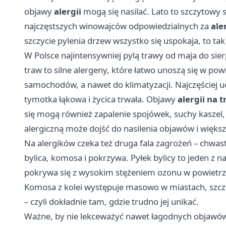
objawy
alergii
mogą się nasilać. Lato to szczytowy 
najczęstszych winowajców odpowiedzialnych za
ale
szczycie pylenia drzew wszystko się uspokaja, to ta
W Polsce najintensywniej pylą trawy od maja do sierp
traw to silne alergeny, które łatwo unoszą się w po
samochodów, a nawet do klimatyzacji. Najczęściej u
tymotka łąkowa i życica trwała. Objawy
alergii na 
się mogą również zapalenie spojówek, suchy kaszel, 
alergiczną może dojść do nasilenia objawów i więks
Na alergików czeka też druga fala zagrożeń – chwasty
bylica, komosa i pokrzywa. Pyłek bylicy to jeden z 
pokrywa się z wysokim stężeniem ozonu w powietr
Komosa z kolei występuje masowo w miastach, szcz
– czyli dokładnie tam, gdzie trudno jej unikać.
Ważne, by nie lekceważyć nawet łagodnych objawów.