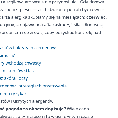
lu alergików lato wcale nie przynosi ulgi. Gdy drzewa
zarodniki pleśni — a ich działanie potrafi być równie
darza alergika skupiamy się na miesiącach:
czerwiec,
ergeny, a objawy potrafią zaskoczyć siłą i długością
e organizm i co zrobić, żeby odzyskać kontrolę nad
hwastów i ukrytych alergenów
ksimum?
 gry wchodzą chwasty
nami końcówki lata
eż skóra i oczy
ergenów i strategiach przetrwania
okiego ryzyka?
wastów i ukrytych alergenów
choć pogoda za oknem dopisuje?
Wiele osób
egliwości, a tymczasem to właśnie w tym czasie