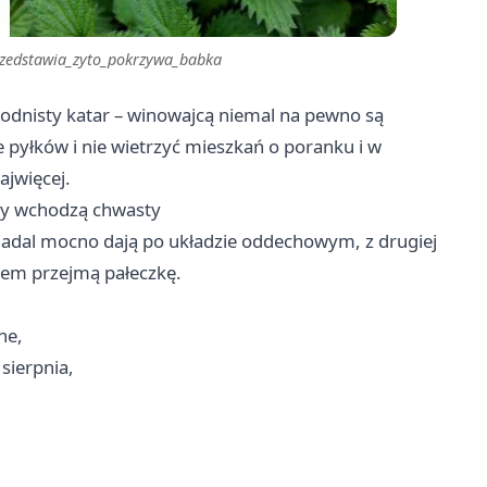
rzedstawia_zyto_pokrzywa_babka
 wodnisty katar – winowajcą niemal na pewno są
 pyłków i nie wietrzyć mieszkań o poranku i w
ajwięcej.
gry wchodzą chwasty
y nadal mocno dają po układzie oddechowym, z drugiej
asem przejmą pałeczkę.
ne,
sierpnia,