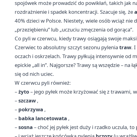
spojówek może prowadzić do powikłań, takich jak na
rozdrażnienie i spadek koncentracji. Szacuje się, że
a
40% dzieci w Polsce. Niestety, wiele osób wciąż nie
„przeziębieniu” lub „uczuciu zmęczenia od gorąca”.
Co pyli w czerwcu, kiedy trawy osiągają swoje mak
Czerwiec to absolutny szczyt sezonu pylenia
traw
. 
oczach i oskrzelach. Trawy pyłkują intensywnie od m
epickie „all in”. Najgorsze? Trawy są wszędzie – na 
się od nich uciec.
W czerwcu pyli również:
–
żyto
– jego pyłek może krzyżować się z trawami, w
–
szczaw
,
–
pokrzywa
,
–
babka lancetowata
,
–
sosna
– choć jej pyłek jest duży i rzadko uczula, to 
– i wciąż jeszcze końcówka pylenia
brzozy
(u wrażli