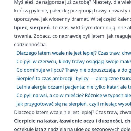
Myślałeś, że najgorsze już za tobą? Niestety, dla wie
kończą pylenie, pałeczkę przejmują trawy, chwasty i 
uporczywe, jak wiosenny dramat. W tej części kalen
lipiec, sierpień
. To czas, w którym dominują inne al
trwania. Zobacz, co naprawdę pyli latem, jak reaguj
codziennością.
Dlaczego latem wcale nie jest lepiej? Czas traw, c
Co pyli w czerwcu, kiedy trawy osiągają swoje ma
Co dominuje w lipcu? Trawy nie odpuszczają, a do
Sierpień to czas ambrozji i bylicy — alergiczne tsu
Letnia alergia oczami pacjenta: nie tylko katar, ale t
Co pyli na wsi, a co w mieście? Różnice w typach al
Jak przygotować się na sierpień, czyli miesiąc wys
Dlaczego latem wcale nie jest lepiej? Czas traw, ch
Cierpicie na katar, łzawienie oczu i duszności, 
oczekuje lata z nadzieją na ulgę od sezonowych dol