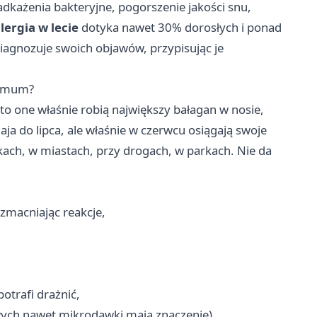
dkażenia bakteryjne, pogorszenie jakości snu,
lergia w lecie
dotyka nawet 30% dorosłych i ponad
 diagnozuje swoich objawów, przypisując je
simum?
I to one właśnie robią największy bałagan w nosie,
aja do lipca, ale właśnie w czerwcu osiągają swoje
łąkach, w miastach, przy drogach, w parkach. Nie da
zmacniając reakcje,
potrafi drażnić,
wych nawet mikrodawki mają znaczenie).