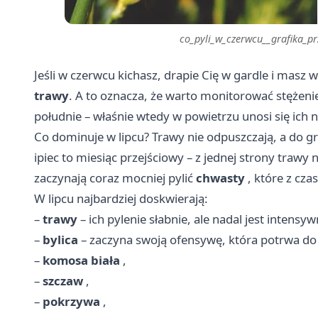
co_pyli_w_czerwcu__grafika_p
Jeśli w czerwcu kichasz, drapie Cię w gardle i masz
trawy
. A to oznacza, że warto monitorować stężenie
południe – właśnie wtedy w powietrzu unosi się ich n
Co dominuje w lipcu? Trawy nie odpuszczają, a do 
ipiec to miesiąc przejściowy – z jednej strony traw
zaczynają coraz mocniej pylić
chwasty
, które z cz
W lipcu najbardziej doskwierają:
–
trawy
– ich pylenie słabnie, ale nadal jest intensyw
–
bylica
– zaczyna swoją ofensywę, która potrwa do 
–
komosa biała
,
–
szczaw
,
–
pokrzywa
,